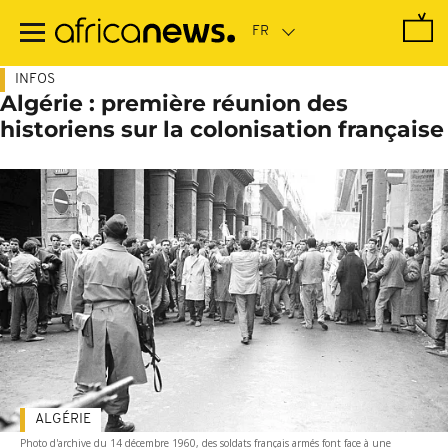
Passer
au
contenu
principal
INFOS
Algérie : première réunion des
historiens sur la colonisation française
ALGÉRIE
Photo d'archive du 14 décembre 1960, des soldats français armés font face à une