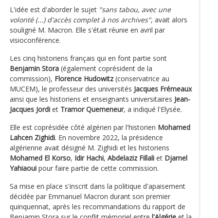
L'idée est d'aborder le sujet
"sans tabou, avec une
volonté (...) d'accès complet à nos archives"
, avait alors
souligné M. Macron. Elle s'était réunie en avril par
visioconférence.
Les cinq historiens français qui en font partie sont
Benjamin Stora
(également coprésident de la
commission),
Florence Hudowitz
(conservatrice au
MUCEM), le professeur des universités
Jacques Frémeaux
ainsi que les historiens et enseignants universitaires
Jean-
Jacques Jordi
et
Tramor Quemeneur
, a indiqué l'Elysée.
Elle est coprésidée côté algérien par l'historien
Mohamed
Lahcen Zighidi
. En novembre 2022, la présidence
algérienne avait désigné M. Zighidi et les historiens
Mohamed El Korso
,
Idir Hachi
,
Abdelaziz Fillali
et
Djamel
Yahiaoui
pour faire partie de cette commission.
Sa mise en place s'inscrit dans la politique d'apaisement
décidée par Emmanuel Macron durant son premier
quinquennat, après les recommandations du rapport de
Benjamin Stora sur le conflit mémoriel entre
l'Algérie
et la