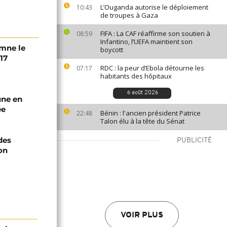
L’Ouganda autorise le déploiement
10:43
de troupes à Gaza
FIFA : La CAF réaffirme son soutien à
08:59
Infantino, l’UEFA maintient son
amne le
boycott
17
RDC : la peur d’Ebola détourne les
07:17
habitants des hôpitaux
6 août 2026
une en
ée
Bénin : l'ancien président Patrice
22:48
Talon élu à la tête du Sénat
des
PUBLICITÉ
on
VOIR PLUS