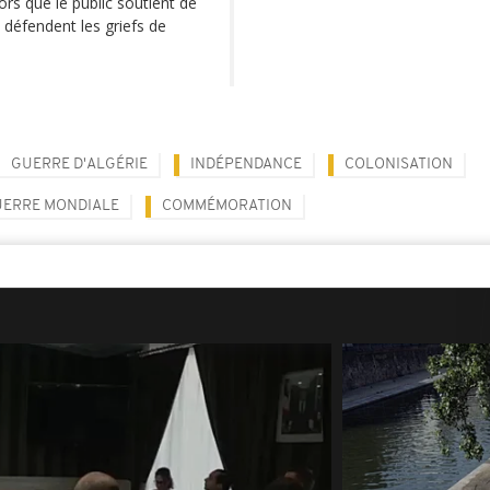
lors que le public soutient de
i défendent les griefs de
GUERRE D'ALGÉRIE
INDÉPENDANCE
COLONISATION
UERRE MONDIALE
COMMÉMORATION