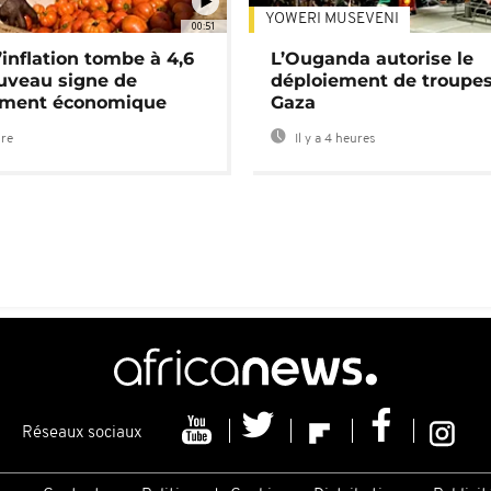
YOWERI MUSEVENI
00:51
’inflation tombe à 4,6
L’Ouganda autorise le
uveau signe de
déploiement de troupes
ement économique
Gaza
ure
Il y a 4 heures
Réseaux sociaux