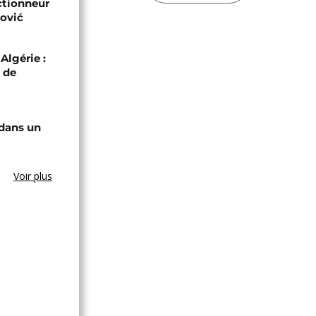
ectionneur
ović
Algérie :
 de
 dans un
Voir plus