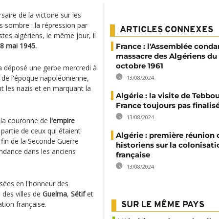
aire de la victoire sur les
s sombre : la répression par
ARTICLES CONNEXES
tes algériens, le même jour, il
 8 mai 1945.
France : l'Assemblée cond
massacre des Algériens du 
octobre 1961
 déposé une gerbe mercredi à
de l'époque napoléonienne,
13/08/2024
les nazis et en marquant la
Algérie : la visite de Tebbo
France toujours pas finalis
13/08/2024
e la couronne de
l'empire
 partie de ceux qui étaient
Algérie : première réunion 
fin de la Seconde Guerre
historiens sur la colonisati
dance dans les anciens
française
13/08/2024
isées en l'honneur des
 des villes de
Guelma
,
Sétif
et
tion française.
SUR LE MÊME PAYS