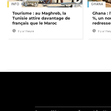
INFO
GHANA
01:01
Tourisme : au Maghreb, la
Ghana : l
Tunisie attire davantage de
%, un no
français que le Maroc
redress
Il y a 1 heure
Il y a 1 he