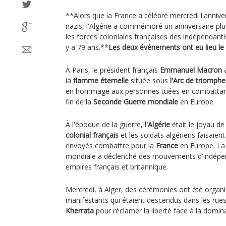
**Alors que la France a célébré mercredi l'annivers
nazis, l'Algérie a commémoré un anniversaire plu
les forces coloniales françaises des indépendantis
y a 79 ans.**
Les deux événements ont eu lieu le
À Paris, le président français
Emmanuel Macron
a
la
flamme éternelle
située sous
l'Arc de triomphe
en hommage aux personnes tuées en combattant 
fin de la
Seconde Guerre mondiale
en Europe.
À l'époque de la guerre,
l'Algérie
était le joyau d
colonial français
et les soldats algériens faisaient
envoyés combattre pour la
France
en Europe. La 
mondiale a déclenché des mouvements d'indépen
empires français et britannique.
Mercredi, à Alger, des cérémonies ont été organ
manifestants qui étaient descendus dans les rues
Kherrata
pour réclamer la liberté face à la domina