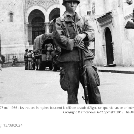
27 mai 1956 : les troupes françaises bouclent la célèbre casbah d'Alger, un quartier arabe animé
Copyright © africanews
AP/Copyright 2018 The AP. 
J:
13/08/2024