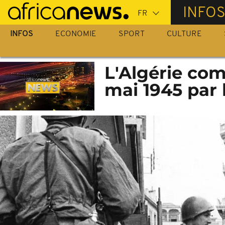
Passer
INFO
au
contenu
INFOS
ECONOMIE
SPORT
CULTURE
principal
L'Algérie co
mai 1945 par 