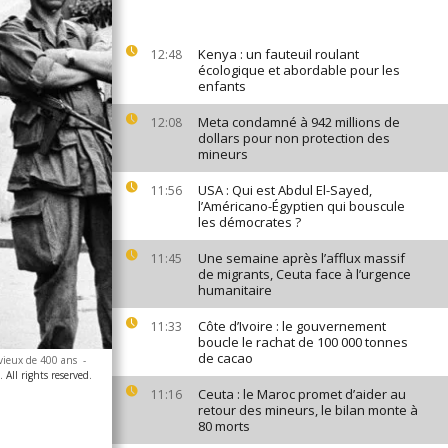
Kenya : un fauteuil roulant
12:48
écologique et abordable pour les
enfants
Meta condamné à 942 millions de
12:08
dollars pour non protection des
mineurs
USA : Qui est Abdul El-Sayed,
11:56
l’Américano-Égyptien qui bouscule
les démocrates ?
Une semaine après l’afflux massif
11:45
de migrants, Ceuta face à l’urgence
humanitaire
Côte d’Ivoire : le gouvernement
11:33
boucle le rachat de 100 000 tonnes
de cacao
 vieux de 400 ans
-
All rights reserved.
Ceuta : le Maroc promet d’aider au
11:16
retour des mineurs, le bilan monte à
80 morts