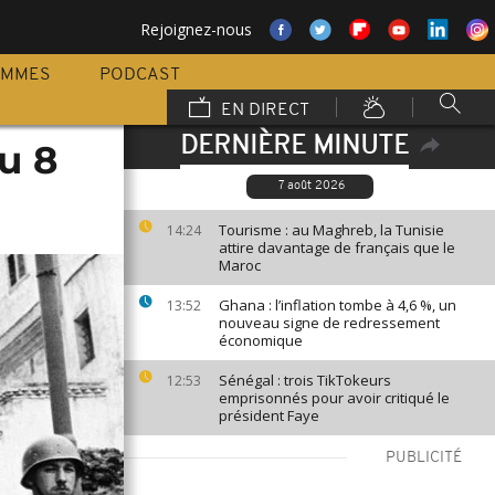
Rejoignez-nous
AMMES
PODCAST
EN DIRECT
DERNIÈRE MINUTE
u 8
7 août 2026
Tourisme : au Maghreb, la Tunisie
14:24
attire davantage de français que le
Maroc
Ghana : l’inflation tombe à 4,6 %, un
13:52
nouveau signe de redressement
économique
Sénégal : trois TikTokeurs
12:53
emprisonnés pour avoir critiqué le
président Faye
PUBLICITÉ