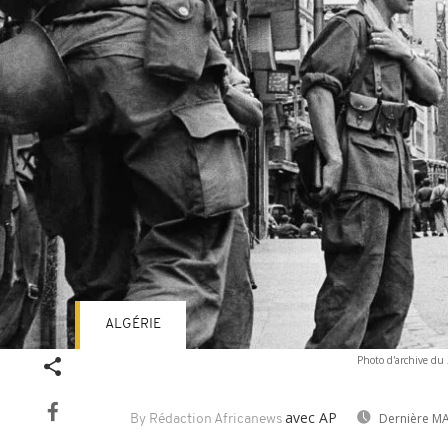
ALGÉRIE
Photo d'archive du 
avec AP
Dernière MA
By Rédaction Africanews