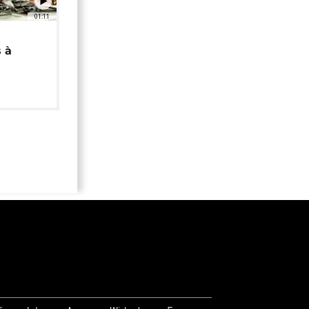
01:11
 à