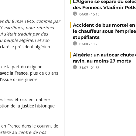
L'Algérie se sépare du sél
des Fennecs Vladimir Petk
04/08 - 15:16
es du 8 mai 1945, commis par
Accident de bus mortel en 
uté extrêmes, pour réprimer
le chauffeur sous l'emprise
 s'était traduit par des
stupéfiants
u peuple algérien et son
03/08 - 10:26
éclaré le président algérien
Algérie : un autocar chute
ravin, au moins 27 morts
 de la part du dirigeant
31/07 - 21:55
avec la France
, plus de 60 ans
l'issue d'une guerre
es liens étroits en matière
stion de la
justice historique
 en France dans le courant de
estera au centre de nos