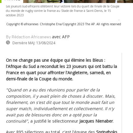
Les joueurs sud-africains célèbrent leur victoire lors du quart de finale de la Coupe
du monde de rugby contre la France au Stade de France à Saint-Denis, le 15
octobre 2023
-
Copyright © africanews
Christophe Ena/Copyright 2023 The AP. All rights reserved
avec AFP
By Rédaction Africanews
Dernière MAJ:
13/08/2024
On ne change pas une équipe qui élimine les Bleus :
l'Afrique du Sud a reconduit les 23 joueurs qui ont battu la
France en quart pour affronter l'Angleterre, samedi, en
demi-finale de la Coupe du monde.
"Quand on a eu des réunions pour parler de la
composition, il y avait plein de choses à discuter. Mais,
finalement, on s'est dit que tout le monde avait fait un
super match, individuellement et collectivement. Il n'y
avait pas de blessures donc on a opté pour la
continuité"
, a justifié le sélectionneur
Jacques Nienaber
.
Avec 895 sélections au total, c'est l'équipe des
Springboks