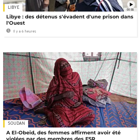
LIBYE
00:58
Libye : des détenus s'évadent d'une prison dans
l'Ouest
Il y a 6 heures
SOUDAN
A El-Obeid, des femmes affirment avoir été
violées par des membres des FSR