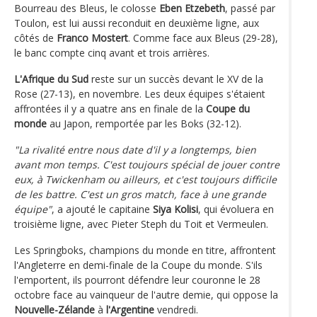
Bourreau des Bleus, le colosse
Eben Etzebeth
, passé par
Toulon, est lui aussi reconduit en deuxième ligne, aux
côtés de
Franco Mostert
. Comme face aux Bleus (29-28),
le banc compte cinq avant et trois arrières.
L'Afrique du Sud
reste sur un succès devant le XV de la
Rose (27-13), en novembre. Les deux équipes s'étaient
affrontées il y a quatre ans en finale de la
Coupe du
monde
au Japon, remportée par les Boks (32-12).
"La rivalité entre nous date d'il y a longtemps, bien
avant mon temps. C'est toujours spécial de jouer contre
eux, à Twickenham ou ailleurs, et c'est toujours difficile
de les battre. C'est un gros match, face à une grande
équipe"
, a ajouté le capitaine
Siya Kolisi
, qui évoluera en
troisième ligne, avec Pieter Steph du Toit et Vermeulen.
Les Springboks, champions du monde en titre, affrontent
l'Angleterre en demi-finale de la Coupe du monde. S'ils
l'emportent, ils pourront défendre leur couronne le 28
octobre face au vainqueur de l'autre demie, qui oppose la
Nouvelle-Zélande
à
l'Argentine
vendredi.