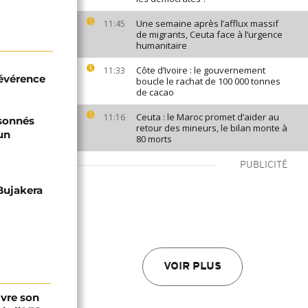
Une semaine après l’afflux massif
11:45
de migrants, Ceuta face à l’urgence
humanitaire
Côte d’Ivoire : le gouvernement
11:33
révérence
boucle le rachat de 100 000 tonnes
de cacao
Ceuta : le Maroc promet d’aider au
11:16
isonnés
retour des mineurs, le bilan monte à
un
80 morts
PUBLICITÉ
 Bujakera
VOIR PLUS
ivre son