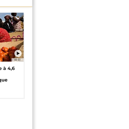
00:51
e à 4,6
que