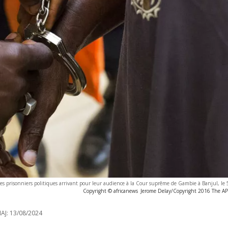
des prisonniers politiques arrivant pour leur audience à la Cour suprême de Gambie à Banjul, l
Copyright © africanews
Jerome Delay/Copyright 2016 The AP. 
AJ:
13/08/2024