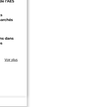
de l’AES
ts
marchés
ons dans
es
Voir plus