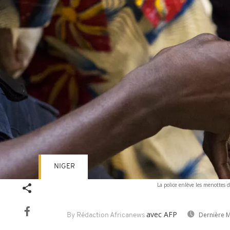
NIGER
La police enlève les menottes 
avec AFP
Dernière M
By Rédaction Africanews