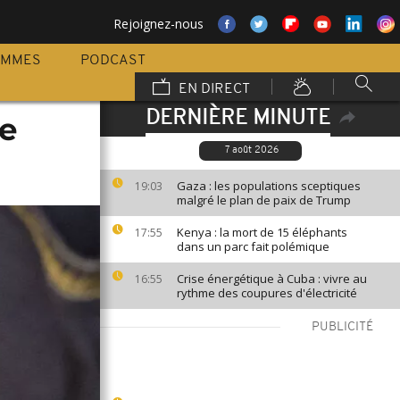
Rejoignez-nous
AMMES
PODCAST
EN DIRECT
DERNIÈRE MINUTE
ne
7 août 2026
Gaza : les populations sceptiques
19:03
malgré le plan de paix de Trump
Kenya : la mort de 15 éléphants
17:55
dans un parc fait polémique
Crise énergétique à Cuba : vivre au
16:55
rythme des coupures d'électricité
PUBLICITÉ