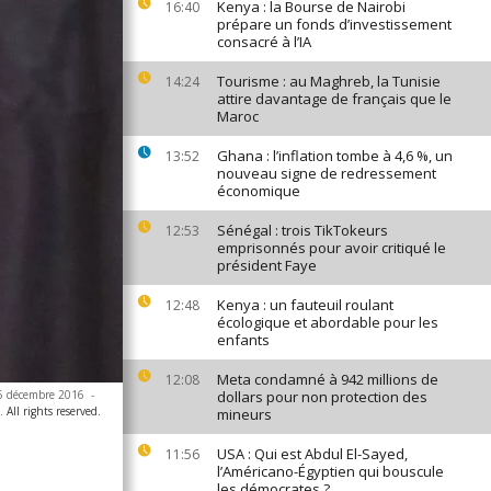
Kenya : la Bourse de Nairobi
16:40
prépare un fonds d’investissement
consacré à l’IA
Tourisme : au Maghreb, la Tunisie
14:24
attire davantage de français que le
Maroc
Ghana : l’inflation tombe à 4,6 %, un
13:52
nouveau signe de redressement
économique
Sénégal : trois TikTokeurs
12:53
emprisonnés pour avoir critiqué le
président Faye
Kenya : un fauteuil roulant
12:48
écologique et abordable pour les
enfants
Meta condamné à 942 millions de
12:08
e 5 décembre 2016
-
dollars pour non protection des
All rights reserved.
mineurs
USA : Qui est Abdul El-Sayed,
11:56
l’Américano-Égyptien qui bouscule
les démocrates ?