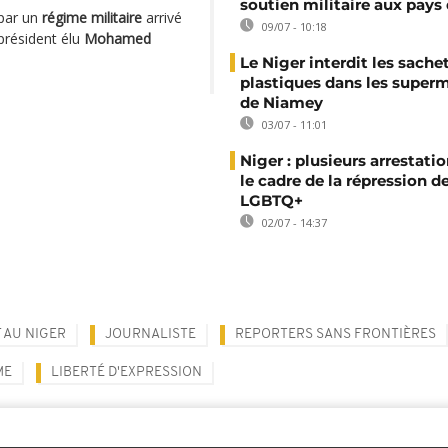
soutien militaire aux pays 
 par un
régime militaire
arrivé
09/07 - 10:18
président élu
Mohamed
Le Niger interdit les sache
plastiques dans les super
de Niamey
03/07 - 11:01
Niger : plusieurs arrestati
le cadre de la répression d
LGBTQ+
02/07 - 14:37
 AU NIGER
JOURNALISTE
REPORTERS SANS FRONTIÈRES
ME
LIBERTÉ D'EXPRESSION