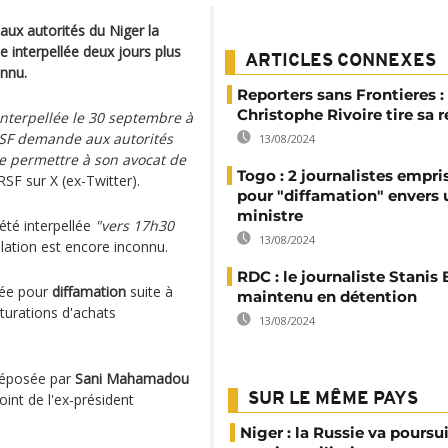
aux autorités du Niger la
e interpellée deux jours plus
ARTICLES CONNEXES
onnu.
Reporters sans Frontieres :
Christophe Rivoire tire sa 
interpellée le 30 septembre à
 RSF demande aux autorités
13/08/2024
de permettre à son avocat de
Togo : 2 journalistes empr
 RSF sur X (ex-Twitter).
pour "diffamation" envers 
ministre
été interpellée
"vers 17h30
13/08/2024
llation est encore inconnu.
RDC : le journaliste Stanis
ugée pour
diffamation
suite à
maintenu en détention
turations d'achats
13/08/2024
 déposée par
Sani Mahamadou
joint de l'ex-président
SUR LE MÊME PAYS
Niger : la Russie va poursu