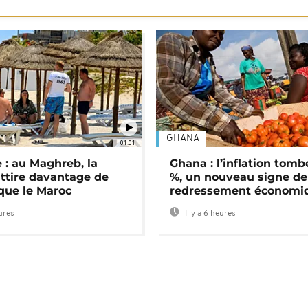
GHANA
01:01
 : au Maghreb, la
Ghana : l’inflation tomb
attire davantage de
%, un nouveau signe de
 que le Maroc
redressement économi
eures
Il y a 6 heures