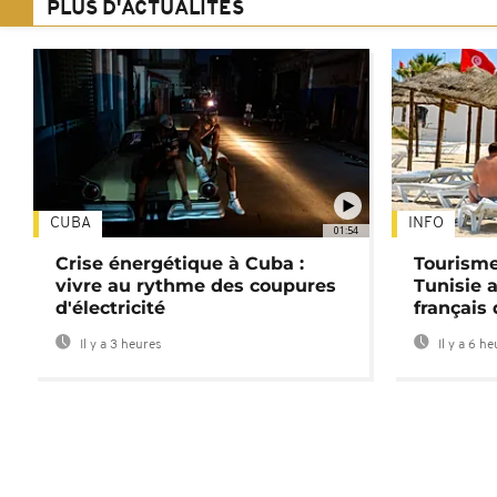
PLUS D'ACTUALITÉS
CUBA
INFO
01:54
Crise énergétique à Cuba :
Tourisme
vivre au rythme des coupures
Tunisie 
d'électricité
français
Il y a 3 heures
Il y a 6 h