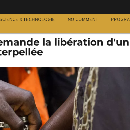
S
SCIENCE & TECHNOLOGIE
NO COMMENT
PROGR
emande la libération d'u
terpellée