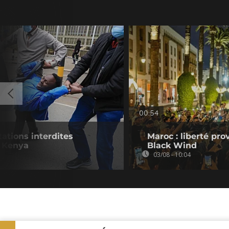
00:54
ations interdites
Maroc : liberté pro
 Kenya
Black Wind
03/08 - 10:04