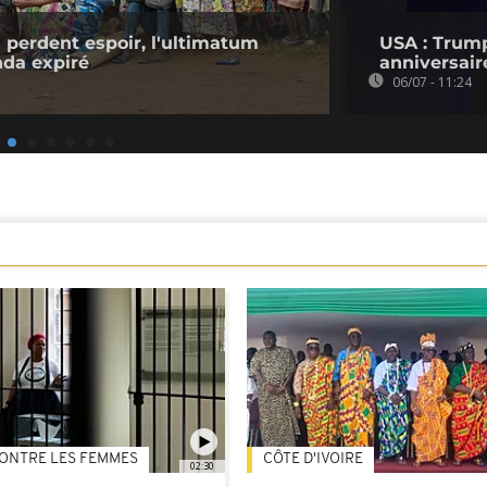
 perdent espoir, l'ultimatum
USA : Trum
da expiré
anniversair
06/07 - 11:24
ONTRE LES FEMMES
CÔTE D'IVOIRE
02:30