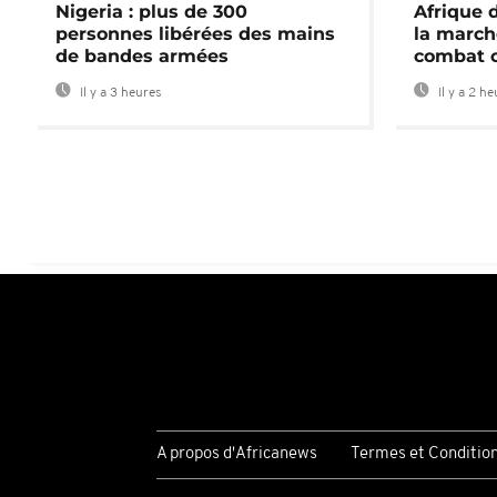
Nigeria : plus de 300
Afrique 
personnes libérées des mains
la march
de bandes armées
combat 
Il y a 3 heures
Il y a 2 h
A propos d'Africanews
Termes et Conditio