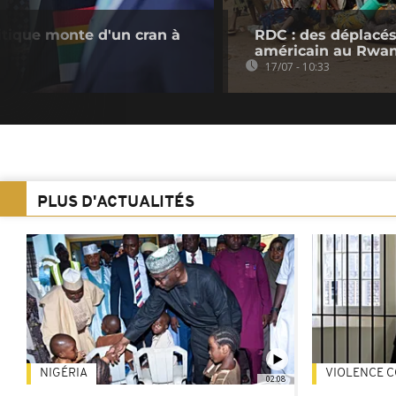
itique monte d'un cran à
RDC : des déplacés
américain au Rwan
17/07 - 10:33
PLUS D'ACTUALITÉS
NIGÉRIA
VIOLENCE C
02:08