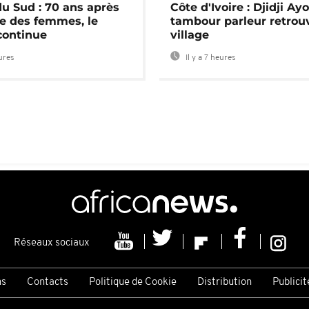
du Sud : 70 ans après
Côte d'Ivoire : Djidji Ay
e des femmes, le
tambour parleur retrou
continue
village
eures
Il y a 7 heures
Réseaux sociaux
ns
Contacts
Politique de Cookie
Distribution
Publicit