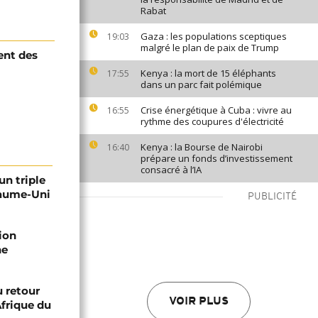
Rabat
Gaza : les populations sceptiques
19:03
malgré le plan de paix de Trump
ent des
Kenya : la mort de 15 éléphants
17:55
dans un parc fait polémique
Crise énergétique à Cuba : vivre au
16:55
rythme des coupures d'électricité
Kenya : la Bourse de Nairobi
16:40
prépare un fonds d’investissement
consacré à l’IA
un triple
yaume-Uni
PUBLICITÉ
ion
he
 retour
VOIR PLUS
Afrique du