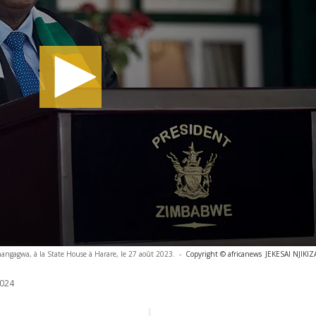
gagwa, à la State House à Harare, le 27 août 2023.
-
Copyright © africanews
JEKESAI NJIKIZ
024