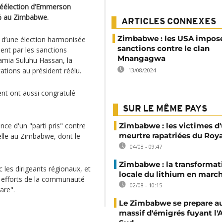
 réélection d’Emmerson
 au Zimbabwe.
ARTICLES CONNEXES
Zimbabwe : les USA impos
n d’une élection harmonisée
sanctions contre le clan
t par les sanctions
Mnangagwa
mia Suluhu Hassan, la
ations au président réélu.
13/08/2024
nt ont aussi congratulé
SUR LE MÊME PAYS
nce d'un "parti pris" contre
Zimbabwe : les victimes d'
meurtre rapatriées du Ro
ielle au Zimbabwe, dont le
04/08 - 09:47
Zimbabwe : la transformat
les dirigeants régionaux, et
locale du lithium en marc
s efforts de la communauté
02/08 - 10:15
are".
Le Zimbabwe se prepare au
massif d'émigrés fuyant l'