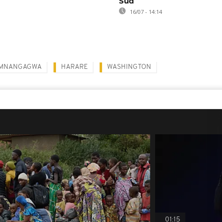
Sud
16/07 - 14:14
 MNANGAGWA
HARARE
WASHINGTON
01:15