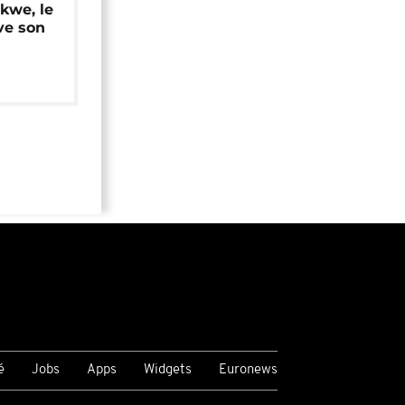
okwe, le
ve son
é
Jobs
Apps
Widgets
Euronews