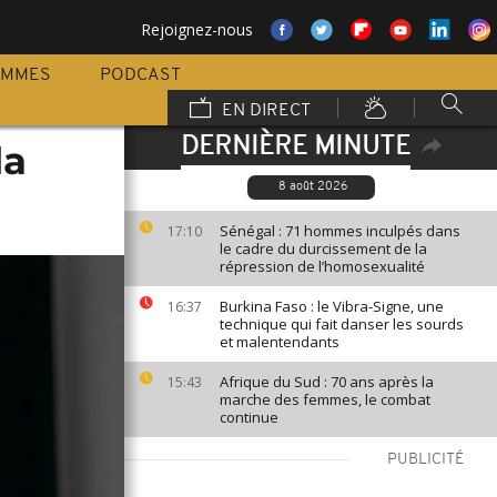
Rejoignez-nous
AMMES
PODCAST
EN DIRECT
DERNIÈRE MINUTE
la
8 août 2026
Sénégal : 71 hommes inculpés dans
17:10
le cadre du durcissement de la
répression de l’homosexualité
Burkina Faso : le Vibra-Signe, une
16:37
technique qui fait danser les sourds
et malentendants
Afrique du Sud : 70 ans après la
15:43
marche des femmes, le combat
continue
PUBLICITÉ