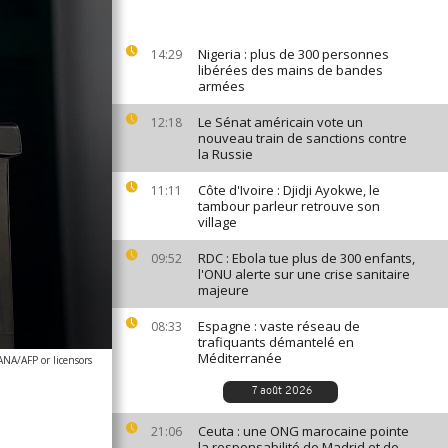
Nigeria : plus de 300 personnes
14:29
libérées des mains de bandes
armées
Le Sénat américain vote un
12:18
nouveau train de sanctions contre
la Russie
Côte d'Ivoire : Djidji Ayokwe, le
11:11
tambour parleur retrouve son
village
RDC : Ebola tue plus de 300 enfants,
09:52
l'ONU alerte sur une crise sanitaire
majeure
Espagne : vaste réseau de
08:33
trafiquants démantelé en
Méditerranée
ANA/AFP or licensors
7 août 2026
Ceuta : une ONG marocaine pointe
21:06
la responsabilité de Madrid et de