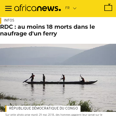
Passer
au
contenu
principal
INFOS
RDC : au moins 18 morts dans le
naufrage d'un ferry
RÉPUBLIQUE DÉMOCRATIQUE DU CONGO
Sur cette photo prise mardi 29 mai 2018, des hommes pagaient leur canoë sur le