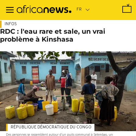
Passer
au
contenu
principal
INFOS
RDC : l'eau rare et sale, un vrai
problème à Kinshasa
RÉPUBLIQUE DÉMOCRATIQUE DU CONGO
Des personnes se rassemblent autour d'un puits communal à Selembao, un