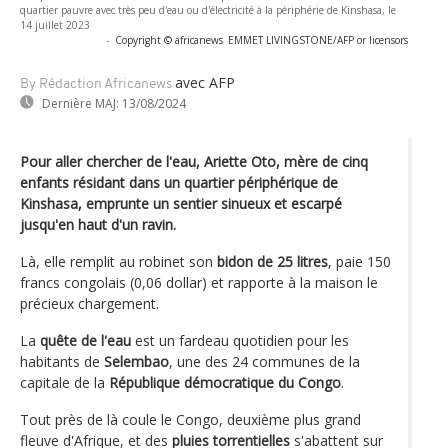
quartier pauvre avec très peu d'eau ou d'électricité à la périphérie de Kinshasa, le
14 juillet 2023
-
Copyright © africanews
EMMET LIVINGSTONE/AFP or licensors
avec AFP
By Rédaction Africanews
Dernière MAJ:
13/08/2024
Pour aller chercher de l'eau, Ariette Oto, mère de cinq
enfants résidant dans un quartier périphérique de
Kinshasa, emprunte un sentier sinueux et escarpé
jusqu'en haut d'un ravin.
Là, elle remplit au robinet son
bidon de 25 litres
, paie 150
francs congolais (0,06 dollar) et rapporte à la maison le
précieux chargement.
La
quête de l'eau
est un fardeau quotidien pour les
habitants de
Selembao
, une des 24 communes de la
capitale de la
République démocratique du Congo
.
Tout près de là coule le Congo, deuxième plus grand
fleuve d'Afrique, et des
pluies torrentielles
s'abattent sur