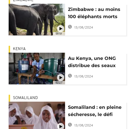
ZIMBABWE
Zimbabwe : au moins
100 éléphants morts
par manque d'eau
13/08/2024
00:51
KENYA
Au Kenya, une ONG
distribue des seaux
filtrants pour de l'eau
13/08/2024
potable
02:27
SOMALILAND
Somaliland : en pleine
sécheresse, le défi
d'aller à l'école
13/08/2024