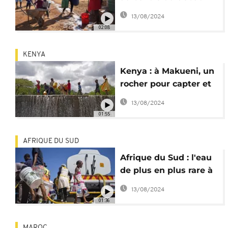
électoral
13/08/2024
02:08
KENYA
Kenya : à Makueni, un
rocher pour capter et
stocker l'eau de pluie
13/08/2024
01:55
AFRIQUE DU SUD
Afrique du Sud : l'eau
de plus en plus rare à
Johannesburg
13/08/2024
01:36
MAROC