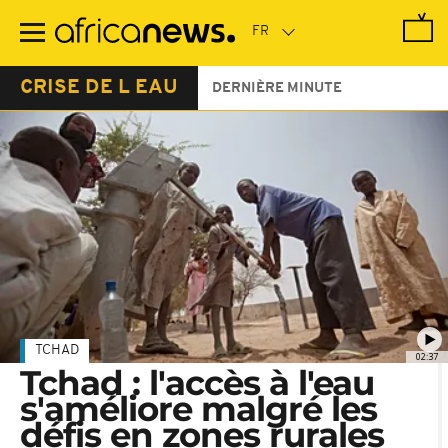
Passer
au
contenu
principal
CRISE DE L EAU
DERNIÈRE MINUTE
TCHAD
02:37
Tchad : l'accès à l'eau
s'améliore malgré les
défis en zones rurales