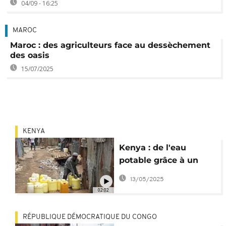
04/09 - 16:25
MAROC
Maroc : des agriculteurs face au dessèchement
des oasis
15/07/2025
KENYA
Kenya : de l'eau
potable grâce à un
système aérien
13/05/2025
d'adduction
02:02
RÉPUBLIQUE DÉMOCRATIQUE DU CONGO