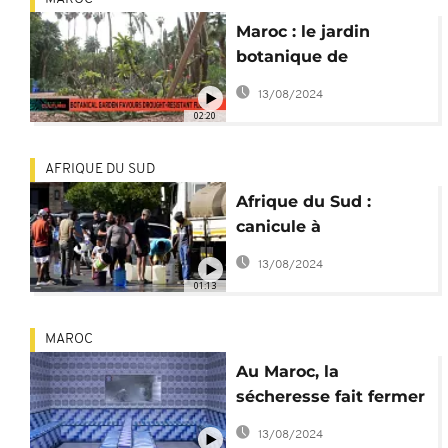
Maroc : le jardin
botanique de
Marrakech résiste au
13/08/2024
changement
02:20
climatique
AFRIQUE DU SUD
Afrique du Sud :
canicule à
Johannesburg, les
13/08/2024
robinets à sec
01:13
MAROC
Au Maroc, la
sécheresse fait fermer
les hammams
13/08/2024