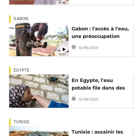
01:46
GABON
Gabon : l'accès à l'eau,
une préoccupation
majeure
13/08/2024
02:07
EGYPTE
En Egypte, l'eau
potable file dans des
tuyaux percés
13/08/2024
TUNISIE
Tunisie : assainir les