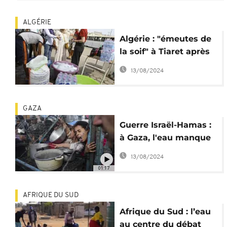
ALGÉRIE
Algérie : "émeutes de
la soif" à Tiaret après
des mois de pénurie
13/08/2024
d'eau
GAZA
Guerre Israël-Hamas :
à Gaza, l'eau manque
et la température
13/08/2024
augmente
01:17
AFRIQUE DU SUD
Afrique du Sud : l’eau
au centre du débat