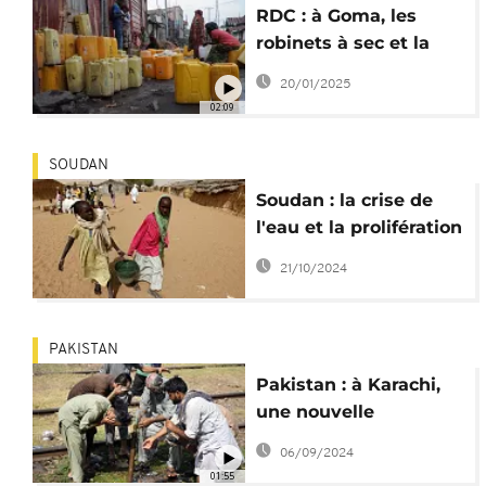
RDC : à Goma, les
robinets à sec et la
soif d'une ville à la
20/01/2025
dérive
02:09
SOUDAN
Soudan : la crise de
l'eau et la prolifération
des maladies
21/10/2024
hydriques
PAKISTAN
Pakistan : à Karachi,
une nouvelle
technologie pour
06/09/2024
stocker l'eau potable
01:55