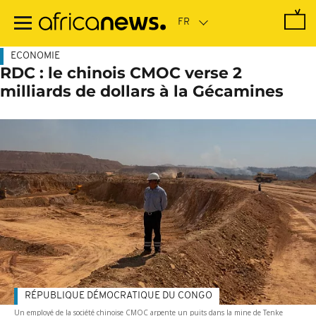
Passer
au
contenu
principal
ECONOMIE
RDC : le chinois CMOC verse 2
milliards de dollars à la Gécamines
RÉPUBLIQUE DÉMOCRATIQUE DU CONGO
Un employé de la société chinoise CMOC arpente un puits dans la mine de Tenke