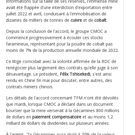
informations sur la taille de ses réserves, l'immense mine
avait été frappée d'une interdiction d'exportation entre
juillet 2022 et avril, conduisant à l'immobilisation de
dizaines de milliers de tonnes de
cuivre
et de
cobalt
.
Depuis la conclusion de l'accord, le groupe CMOC a
commencé progressivement à écouler ces stocks
faramineux, représentant pour la poudre de cobalt pas
moins de 7% de la production annuelle mondiale de 2022.
Ce litige coïncidait avec la volonté affirmée de la RDC de
renégocier plus largement des contrats qu'elle juge à son
désavantage. Le président,
Félix Tshisekedi
, s'est ainsi
rendu en Chine fin mai pour discuter, entre autres, des
contrats miniers chinois.
Les détails de l'accord concernant TFM n'ont été dévoilés
que mardi, lorsque CMOC a déclaré dans un document
boursier que la mine verserait à la Gécamines 800 millions
de dollars en
paiement compensatoire
et au moins 1,2
milliard de dollars de dividendes sur plusieurs années.
À l'avenir,
"la Gécamines aura droit à 20% de la valeur