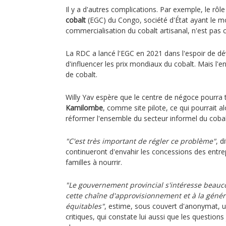
Il y a d'autres complications. Par exemple, le rôl
cobalt
(EGC) du Congo, société d'État ayant le mo
commercialisation du cobalt artisanal, n'est pas cl
La RDC a lancé l'EGC en 2021 dans l'espoir de dév
d'influencer les prix mondiaux du cobalt. Mais l'e
de cobalt.
Willy Yav espère que le centre de négoce pourra t
Kamilombe
, comme site pilote, ce qui pourrait a
réformer l'ensemble du secteur informel du cobal
"C'est très important de régler ce problème"
, d
continueront d'envahir les concessions des entrep
familles à nourrir.
"Le gouvernement provincial s'intéresse beauc
cette chaîne d'approvisionnement et à la généra
équitables"
, estime, sous couvert d'anonymat, u
critiques, qui constate lui aussi que les questions