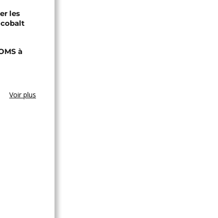
er les
 cobalt
'OMS à
Voir plus