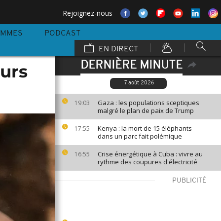
Rejoignez-nous
AMMES
PODCAST
EN DIRECT
DERNIÈRE MINUTE
eurs
7 août 2026
Gaza : les populations sceptiques
19:03
malgré le plan de paix de Trump
Kenya : la mort de 15 éléphants
17:55
dans un parc fait polémique
Crise énergétique à Cuba : vivre au
16:55
rythme des coupures d'électricité
PUBLICITÉ