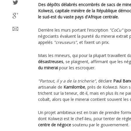
Des dépôts délabrés encombrés de sacs de miner
Kolwezi, capitale minière de la République démo
le sud-est du vaste pays d'Afrique centrale.
Derrière les murs portant l'inscription
"CoCu"
(po
négociants évaluent la pureté du minerai extrait
appelés
"creuseurs"
, et fixent un prix.
Mais les mineurs, qui pour la plupart travaillent 
désastreuses
, se plaignent, affirmant que les nég
du minerai
pour les escroquer.
"Partout, il y a de la tricherie"
, déclare
Paul Ban
artisanale de
Kamilombe
, près de Kolwezi. Non 
trichent sur la teneur, dit-il, mais en plus ils ne p
cobalt, alors que le minerai contient souvent les 
Un projet ambitieux est en train de prendre form
dont Kolwezi est le chef-lieu, pour tenter de rég
centre de négoce
soutenu par le gouvernement.