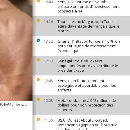
Kenya : la Bourse de Nairobi
16:40
prépare un fonds d’investissement
consacré à l’IA
Tourisme : au Maghreb, la Tunisie
14:24
attire davantage de français que le
Maroc
Ghana : l’inflation tombe à 4,6 %, un
13:52
nouveau signe de redressement
économique
Sénégal : trois TikTokeurs
12:53
emprisonnés pour avoir critiqué le
président Faye
Kenya : un fauteuil roulant
12:48
écologique et abordable pour les
enfants
Meta condamné à 942 millions de
12:08
H/AFP or licensors
dollars pour non protection des
mineurs
USA : Qui est Abdul El-Sayed,
11:56
l’Américano-Égyptien qui bouscule
les démocrates ?