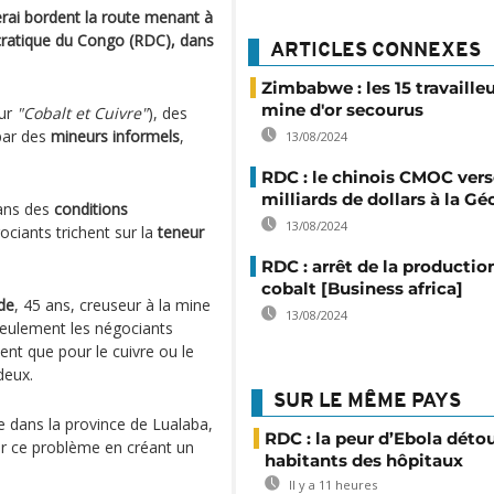
ai bordent la route menant à
cratique du Congo (RDC), dans
ARTICLES CONNEXES
Zimbabwe : les 15 travaille
mine d'or secourus
ur
"Cobalt et Cuivre"
), des
 par des
mineurs informels
,
13/08/2024
RDC : le chinois CMOC vers
milliards de dollars à la G
dans des
conditions
13/08/2024
ociants trichent sur la
teneur
RDC : arrêt de la productio
cobalt [Business africa]
de
, 45 ans, creuseur à la mine
13/08/2024
seulement les négociants
aient que pour le cuivre ou le
deux.
SUR LE MÊME PAYS
e dans la province de Lualaba,
RDC : la peur d’Ebola déto
ler ce problème en créant un
habitants des hôpitaux
Il y a 11 heures