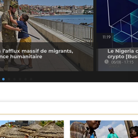
11:19
l’afflux massif de migrants,
Le Nigeria 
ence humanitaire
crypto [Bus
06/08 - 17:15