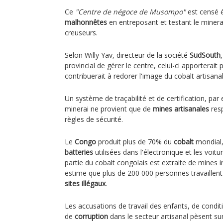
Ce
"Centre de négoce de Musompo"
est censé é
malhonnêtes
en entreposant et testant le miner
creuseurs.
Selon Willy Yav, directeur de la société
SudSouth
provincial de gérer le centre, celui-ci apporterai
contribuerait à redorer l'image du cobalt artisana
Un système de traçabilité et de certification, par 
minerai ne provient que de
mines artisanales
resp
règles de sécurité.
Le
Congo
produit plus de 70% du
cobalt
mondial,
batteries
utilisées dans l'électronique et les voit
partie du cobalt congolais est extraite de mines 
estime que plus de 200 000 personnes travaille
sites illégaux
.
Les accusations de travail des enfants, de condit
de
corruption
dans le secteur artisanal pèsent sur