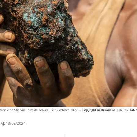
isanale de Shabara, près de Kolwezi, le 12 octobre 2022
-
Copyright © africanews
JUNIOR KANNA
AJ:
13/08/2024