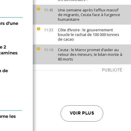
Une semaine après l’afflux massif
11:45
de migrants, Ceuta face à l’urgence
humanitaire
urs d'une
Côte d’Ivoire : le gouvernement
11:33
boucle le rachat de 100 000 tonnes
de cacao
e 2
Ceuta : le Maroc promet d’aider au
11:16
écamines
retour des mineurs, le bilan monte à
80 morts
n de
PUBLICITÉ
VOIR PLUS
urne les