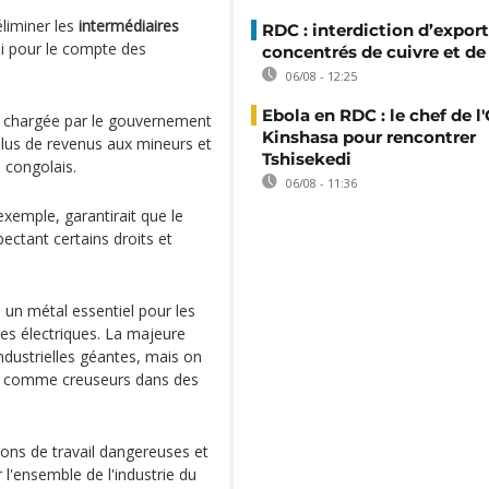
liminer les
intermédiaires
RDC : interdiction d’export
ai pour le compte des
concentrés de cuivre et de
06/08 - 12:25
Ebola en RDC : le chef de l
, chargée par le gouvernement
Kinshasa pour rencontrer
t plus de revenus aux mineurs et
Tshisekedi
l congolais.
06/08 - 11:36
exemple, garantirait que le
ectant certains droits et
 un métal essentiel pour les
ures électriques. La majeure
industrielles géantes, mais on
nt comme creuseurs dans des
ions de travail dangereuses et
 l'ensemble de l'industrie du