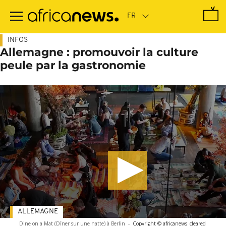
Passer
au
contenu
principal
INFOS
Allemagne : promouvoir la culture
peule par la gastronomie
ALLEMAGNE
Dine on a Mat (Dîner sur une natte) à Berlin
-
Copyright © africanews
cleared