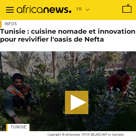
Passer
au
contenu
principal
INFOS
Tunisie : cuisine nomade et innovation
pour revivifier l'oasis de Nefta
TUNISIE
-
Copyright © africanews
FETHI BELAID/AFP or licensors