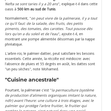
Nefta se sont taries il y a 20 ans
", explique-t-il dans cette
oasis à
500 km au sud de Tunis
.
Normalement, "
on peut vivre de la palmeraie, il y a tout
ce qu'il faut: de la salade, des fruits, des petits
piments, des tomates, des carottes. Tout pousse dès
lors qu'on a du soleil et de l'eau
", ajoute-t-il, en
montrant une pompe alimentée désormais par la nappe
phréatique.
L'arbre-roi, le palmier-dattier, peut satisfaire les besoins
essentiels. Cette année, la récolte est médiocre: avec
l'absence de pluies et 55 degrés en août, les dattes sont
"un peu sèches", note Mohamed.
"Cuisine ancestrale"
Pourtant, la palmeraie c'est "
la permaculture (système
de production d'aliments organiques imitant la nature,
ndlr) avant l'heure: une culture à trois étages, avec le
palmier qui protège l'arbre fruitier, le fruitier qui
protège le potager, c'est naturel dans une oasis
",