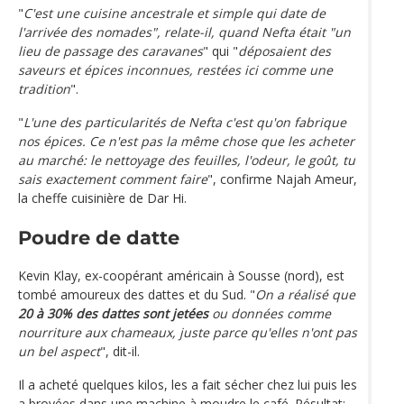
"
C'est une cuisine ancestrale et simple qui date de
l'arrivée des nomades", relate-il, quand Nefta était "un
lieu de passage des caravanes
" qui "
déposaient des
saveurs et épices inconnues, restées ici comme une
tradition
".
"
L'une des particularités de Nefta c'est qu'on fabrique
nos épices. Ce n'est pas la même chose que les acheter
au marché: le nettoyage des feuilles, l'odeur, le goût, tu
sais exactement comment faire
", confirme Najah Ameur,
la cheffe cuisinière de Dar Hi.
Poudre de datte
Kevin Klay, ex-coopérant américain à Sousse (nord), est
tombé amoureux des dattes et du Sud. "
On a réalisé que
20 à 30% des dattes sont jetées
ou données comme
nourriture aux chameaux, juste parce qu'elles n'ont pas
un bel aspect
", dit-il.
Il a acheté quelques kilos, les a fait sécher chez lui puis les
a broyées dans une machine à moudre le café. Résultat: