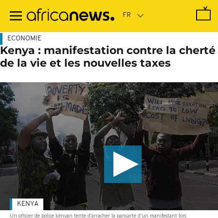
Passer
au
contenu
principal
ECONOMIE
Kenya : manifestation contre la cherté
de la vie et les nouvelles taxes
KENYA
Un officier de police kényan tente d'arracher la pancarte d'un manifestant lors