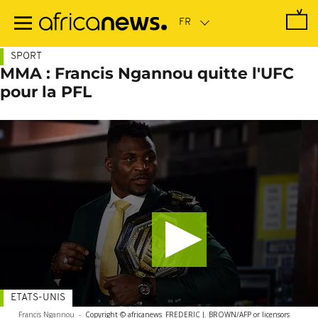
Passer
au
contenu
principal
SPORT
MMA : Francis Ngannou quitte l'UFC
pour la PFL
ETATS-UNIS
Francis Ngannou
-
Copyright © africanews
FREDERIC J. BROWN/AFP or licensors