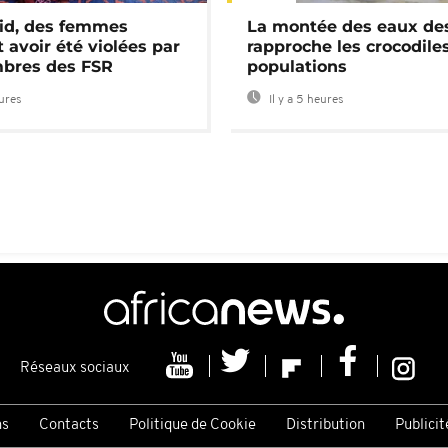
id, des femmes
La montée des eaux des
 avoir été violées par
rapproche les crocodile
bres des FSR
populations
eures
Il y a 5 heures
Réseaux sociaux
ns
Contacts
Politique de Cookie
Distribution
Publicit