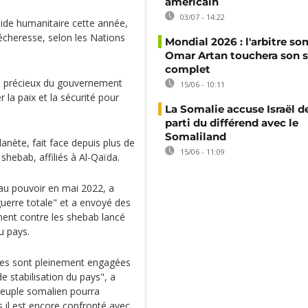
américain
03/07 - 14:22
aide humanitaire cette année,
écheresse, selon les Nations
Mondial 2026 : l'arbitre so
Omar Artan touchera son s
complet
ts précieux du gouvernement
15/06 - 10:11
r la paix et la sécurité pour
La Somalie accuse Israël de
parti du différend avec le
Somaliland
lanète, fait face depuis plus de
15/06 - 11:09
shebab, affiliés à Al-Qaïda.
u pouvoir en mai 2022, a
guerre totale" et a envoyé des
ent contre les shebab lancé
u pays.
nies sont pleinement engagées
e stabilisation du pays", a
 peuple somalien pourra
s il est encore confronté avec