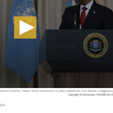
président somalien, Hassan Sheikh Mohamoud, au palais présidentiel, Villa Somalia, à Mogadiscio,
Copyright © africanews
HASSAN ALI EL
024