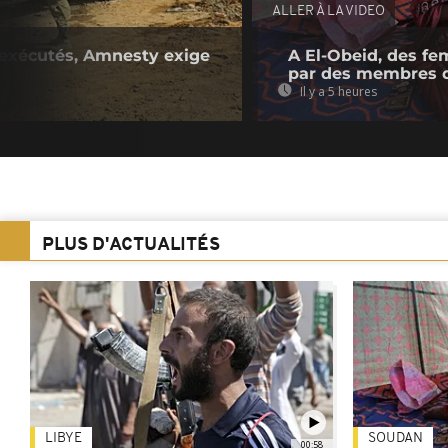
ALLER À LA VIDEO
s exécutés, Amnesty exige
A El-Obeid, des fe
par des membres 
Il y a 5 heures
PLUS D'ACTUALITÉS
LIBYE
SOUDAN
00:58