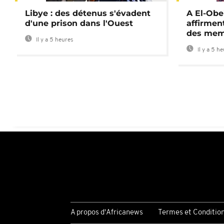
Libye : des détenus s'évadent
A El-Obe
d'une prison dans l'Ouest
affirment
des mem
Il y a 5 heures
Il y a 5 h
A propos d'Africanews
Termes et Conditio