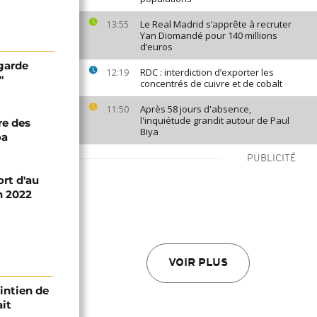
Le Real Madrid s’apprête à recruter
13:55
Yan Diomandé pour 140 millions
d’euros
garde
RDC : interdiction d’exporter les
12:19
"
concentrés de cuivre et de cobalt
Après 58 jours d'absence,
11:50
l'inquiétude grandit autour de Paul
re des
Biya
oa
PUBLICITÉ
ort d'au
n 2022
VOIR PLUS
intien de
ait