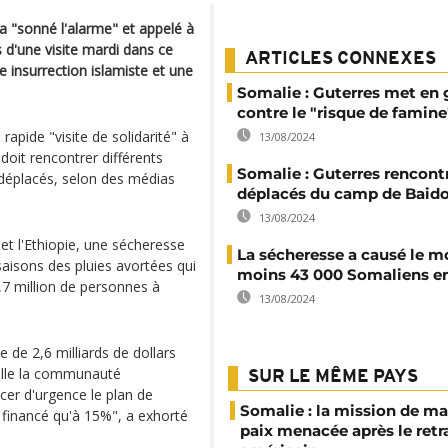
a "sonné l'alarme" et appelé à
s d'une visite mardi dans ce
ARTICLES CONNEXES
e insurrection islamiste et une
Somalie : Guterres met en 
contre le "risque de famine
apide "visite de solidarité" à
13/08/2024
doit rencontrer différents
Somalie : Guterres rencont
 déplacés, selon des médias
déplacés du camp de Baid
13/08/2024
t l'Ethiopie, une sécheresse
La sécheresse a causé le m
saisons des pluies avortées qui
moins 43 000 Somaliens e
1,7 million de personnes à
13/08/2024
 de 2,6 milliards de dollars
pelle la communauté
SUR LE MÊME PAYS
ncer d'urgence le plan de
Somalie : la mission de ma
 financé qu'à 15%", a exhorté
paix menacée après le retr