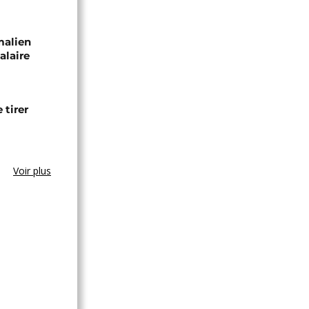
malien
alaire
 tirer
Voir plus