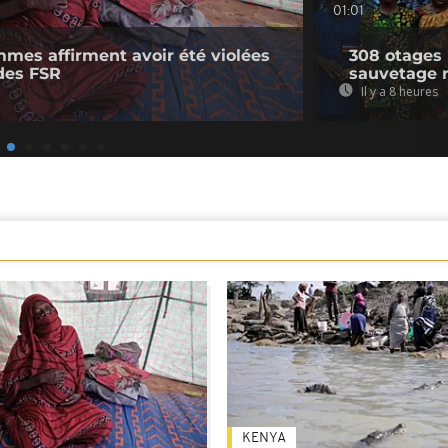
01:01
mmes affirment avoir été violées
308 otages 
des FSR
sauvetage 
Il y a 8 heures
KENYA