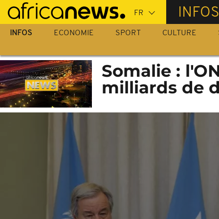
Passer
INFO
au
contenu
INFOS
ECONOMIE
SPORT
CULTURE
principal
Somalie : l'O
milliards de d