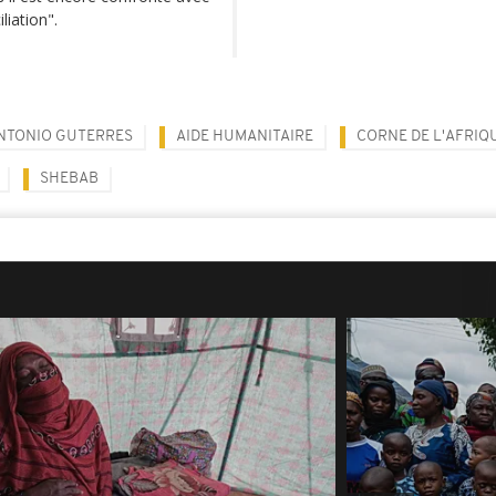
liation".
NTONIO GUTERRES
AIDE HUMANITAIRE
CORNE DE L'AFRIQ
SHEBAB