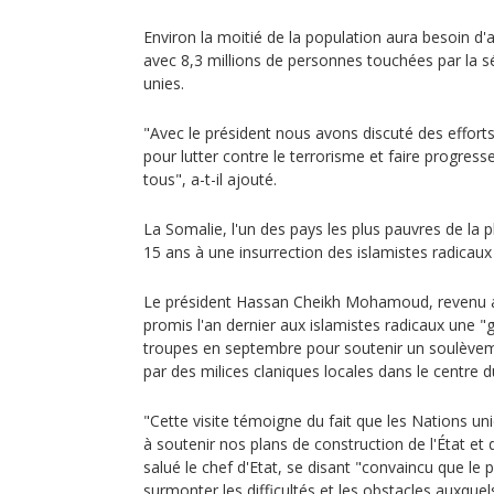
Environ la moitié de la population aura besoin d'
avec 8,3 millions de personnes touchées par la s
unies.
"Avec le président nous avons discuté des effor
pour lutter contre le terrorisme et faire progresse
tous", a-t-il ajouté.
La Somalie, l'un des pays les plus pauvres de la p
15 ans à une insurrection des islamistes radicaux 
Le président Hassan Cheikh Mohamoud, revenu a
promis l'an dernier aux islamistes radicaux une "
troupes en septembre pour soutenir un soulèvem
par des milices claniques locales dans le centre d
"Cette visite témoigne du fait que les Nations u
à soutenir nos plans de construction de l'État et d
salué le chef d'Etat, se disant "convaincu que le
surmonter les difficultés et les obstacles auxquel