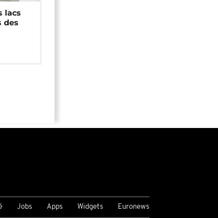
 lacs
s des
é
Jobs
Apps
Widgets
Euronews