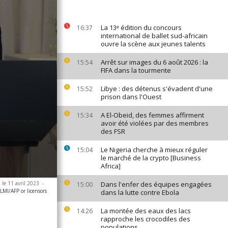
La 13ᵉ édition du concours
16:37
international de ballet sud-africain
ouvre la scène aux jeunes talents
Arrêt sur images du 6 août 2026 : la
15:54
FIFA dans la tourmente
Libye : des détenus s'évadent d'une
15:52
prison dans l'Ouest
A El-Obeid, des femmes affirment
15:34
avoir été violées par des membres
des FSR
Le Nigeria cherche à mieux réguler
15:04
le marché de la crypto [Business
Africa]
 le 11 avril 2023
-
Dans l'enfer des équipes engagées
15:00
MI/AFP or licensors
dans la lutte contre Ebola
La montée des eaux des lacs
14:26
rapproche les crocodiles des
populations