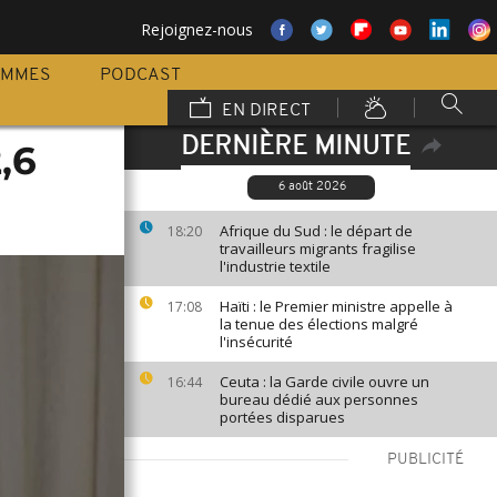
Rejoignez-nous
AMMES
PODCAST
EN DIRECT
DERNIÈRE MINUTE
,6
6 août 2026
Afrique du Sud : le départ de
18:20
travailleurs migrants fragilise
l'industrie textile
Haïti : le Premier ministre appelle à
17:08
la tenue des élections malgré
l'insécurité
Ceuta : la Garde civile ouvre un
16:44
bureau dédié aux personnes
portées disparues
PUBLICITÉ