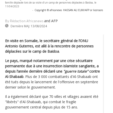
famille déplacée lors de sa visite d'un camp de personnes déplacées à Baidoa, le
11/04/2023
-
Copyright © africanews
HASSAN ALI ELMI/AFP or licensors
and AFP
By Rédaction Africanews
Dernière MAJ:
13/08/2024
En visite en Somalie, le secrétaire général de l’ONU
Antonio Guterres, est allé à la rencontre de personnes
déplacées sur le camp de Baidoa
.
Le pays, marqué notamment par une crise sécuritaire
permanente due à une insurrection islamiste sanglante, a
depuis l’année dernière déclaré une
"guerre totale"
contre
Al-Shabaab
. Plus de 3 000 combattants d'Al-Shabaab ont
été tués depuis le lancement de l'offensive en septembre
dernier selon le gouvernement.
Il a également déclaré que 70 villes et villages avaient été
"libérés" d'Al-Shabaab, qui combat le fragile
gouvernement central depuis plus de 15 ans.