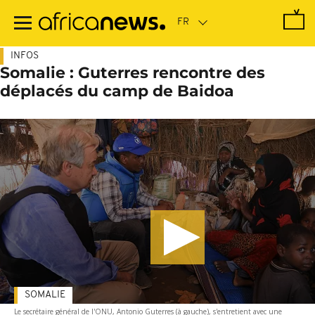
Passer
au
contenu
principal
INFOS
Somalie : Guterres rencontre des
déplacés du camp de Baidoa
SOMALIE
Le secrétaire général de l'ONU, Antonio Guterres (à gauche), s'entretient avec une