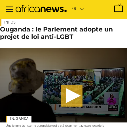
Passer
au
contenu
principal
INFOS
Ouganda : le Parlement adopte un
projet de loi anti-LGBT
OUGANDA
Une femme transgenre ougandaise qui a été récemment agressée regarde la