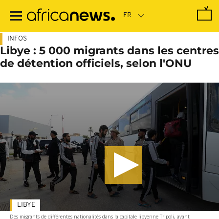
Passer
au
contenu
principal
INFOS
Libye : 5 000 migrants dans les centres
de détention officiels, selon l'ONU
LIBYE
Des migrants de différentes nationalités dans la capitale libyenne Tripoli, avant