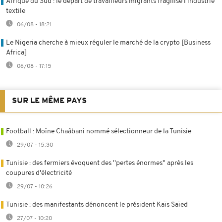
Afrique du Sud : le départ de travailleurs migrants fragilise l'industrie
textile
06/08 - 18:21
Le Nigeria cherche à mieux réguler le marché de la crypto [Business
Africa]
06/08 - 17:15
SUR LE MÊME PAYS
Football : Moïne Chaâbani nommé sélectionneur de la Tunisie
29/07 - 15:30
Tunisie : des fermiers évoquent des ''pertes énormes'' après les
coupures d'électricité
29/07 - 10:26
Tunisie : des manifestants dénoncent le président Kaïs Saïed
27/07 - 10:20