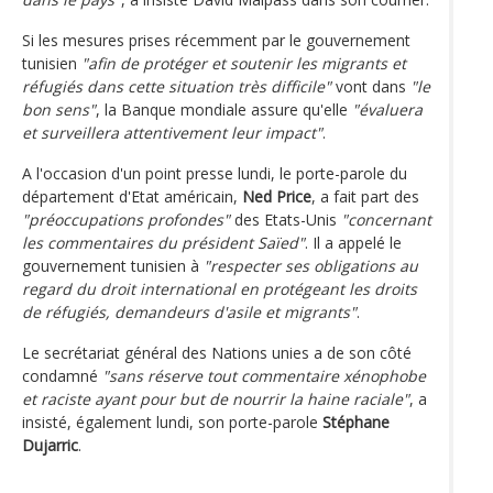
Si les mesures prises récemment par le gouvernement
tunisien
"afin de protéger et soutenir les migrants et
réfugiés dans cette situation très difficile"
vont dans
"le
bon sens"
, la Banque mondiale assure qu'elle
"évaluera
et surveillera attentivement leur impact"
.
A l'occasion d'un point presse lundi, le porte-parole du
département d'Etat américain,
Ned Price
, a fait part des
"préoccupations profondes"
des Etats-Unis
"concernant
les commentaires du président Saïed"
. Il a appelé le
gouvernement tunisien à
"respecter ses obligations au
regard du droit international en protégeant les droits
de réfugiés, demandeurs d'asile et migrants"
.
Le secrétariat général des Nations unies a de son côté
condamné
"sans réserve tout commentaire xénophobe
et raciste ayant pour but de nourrir la haine raciale"
, a
insisté, également lundi, son porte-parole
Stéphane
Dujarric
.