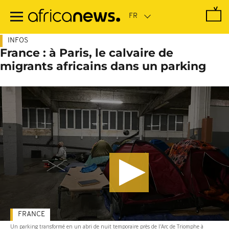
Passer
au
contenu
principal
INFOS
France : à Paris, le calvaire de
migrants africains dans un parking
FRANCE
Un parking transformé en un abri de nuit temporaire près de l'Arc de Triomphe à