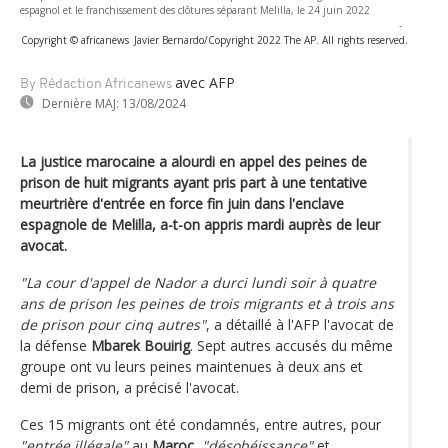
espagnol et le franchissement des clôtures séparant Melilla, le 24 juin 2022
-
Copyright © africanews
Javier Bernardo/Copyright 2022 The AP. All rights reserved.
avec AFP
By Rédaction Africanews
Dernière MAJ:
13/08/2024
La justice marocaine a alourdi en appel des peines de
prison de huit migrants ayant pris part à une tentative
meurtrière d'entrée en force fin juin dans l'enclave
espagnole de Melilla, a-t-on appris mardi auprès de leur
avocat.
"La cour d'appel de Nador a durci lundi soir à quatre
ans de prison les peines de trois migrants et à trois ans
de prison pour cinq autres"
, a détaillé à l'AFP l'avocat de
la défense
Mbarek Bouirig
. Sept autres accusés du même
groupe ont vu leurs peines maintenues à deux ans et
demi de prison, a précisé l'avocat.
Ces 15 migrants ont été condamnés, entre autres, pour
"entrée illégale"
au
Maroc
,
"désobéissance"
et