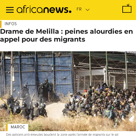
Passer
au
contenu
principal
INFOS
Drame de Melilla : peines alourdies en
appel pour des migrants
MAROC
Des policiers anti-émeutes bouclent la zone après l'arrivée de migrants sur le sol