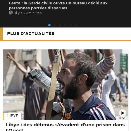
Ceuta : la Garde civile ouvre un bureau dédié aux
personnes portées disparues
Il y a 29 minutes
PLUS D'ACTUALITÉS
LIBYE
00:58
Libye : des détenus s'évadent d'une prison dans
l'Ouest