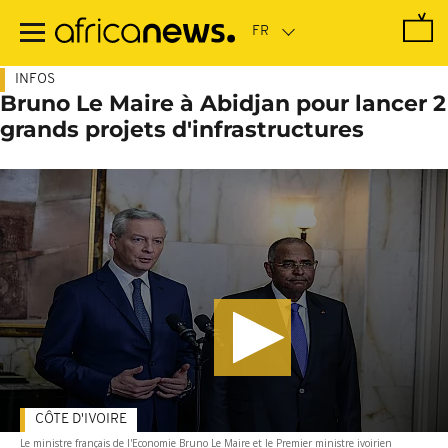
Passer
au
contenu
principal
INFOS
Bruno Le Maire à Abidjan pour lancer 2
grands projets d'infrastructures
CÔTE D'IVOIRE
Le ministre français de l'Economie Bruno Le Maire et le Premier ministre ivoirien