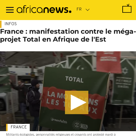
Passer
au
contenu
principal
INFOS
France : manifestation contre le méga-
projet Total en Afrique de l'Est
FRANCE
Militants écologistes, personnalités religieuses et croyants ont protesté mardi à