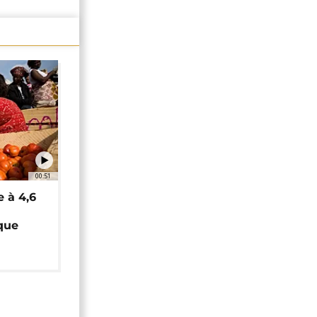
00:51
e à 4,6
que