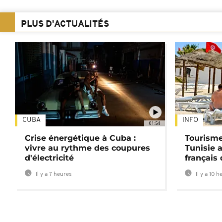
PLUS D'ACTUALITÉS
CUBA
INFO
01:54
Crise énergétique à Cuba :
Tourisme
vivre au rythme des coupures
Tunisie 
d'électricité
français
Il y a 7 heures
Il y a 10 h