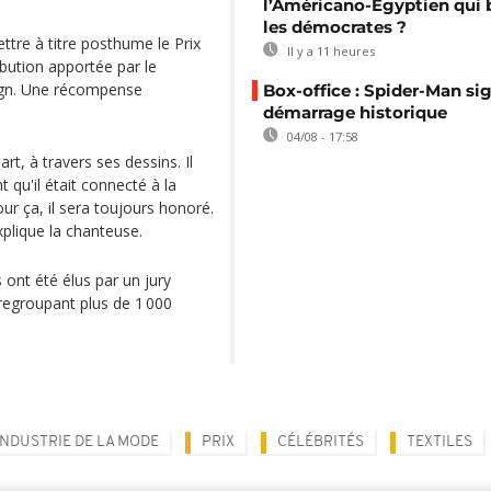
l’Américano-Égyptien qui 
les démocrates ?
ttre à titre posthume le Prix
Il y a 11 heures
ibution apportée par le
sign. Une récompense
Box-office : Spider-Man si
démarrage historique
04/08 - 17:58
art, à travers ses dessins. Il
 qu'il était connecté à la
ur ça, il sera toujours honoré.
xplique la chanteuse.
ont été élus par un jury
 regroupant plus de 1 000
INDUSTRIE DE LA MODE
PRIX
CÉLÉBRITÉS
TEXTILES