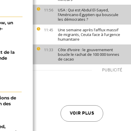
USA : Qui est Abdul El-Sayed,
11:56
l’Américano-Égyptien qui bouscule
les démocrates ?
ow, un
e-
Une semaine après l’afflux massif
11:45
de migrants, Ceuta face à l’urgence
humanitaire
Côte d’Ivoire : le gouvernement
11:33
t de la
boucle le rachat de 100 000 tonnes
nde
de cacao
PUBLICITÉ
ions de
n des
VOIR PLUS
ed,