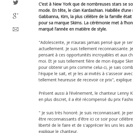
C’est à New York que de nombreuses stars se son
mode. En tête, le clan Kardashian. Habillée d’une 
Gabbanna, Kim, la plus célèbre de la famille était
pour sa marque Skims. La cérémonie met à l’honn
marqué l’année en matière de style.
"Adolescente, je n’aurais jamais pensé que je sera
actuellement. Je suis tellement reconnaissante. J
pensant à ces opportunités incroyables et aux c
moi. Et je suis tellement fière de mon équipe Skims
pour obtenir un prix comme celui-ci, je sais comb
l'équipe le sait, et je les ai invités à s'asseoir ave
tellement heureuse de recevoir ce prix", explique l
Présent aussi à l’événement, le chanteur Lenny Kra
en plus discret, il a été récompensé du prix Fash
" Je suis très honoré. Je suis reconnaissant. Je 
être reconnaissants d'être ici ce soir pour célébrer
liberté de le faire et de s'apprécier les uns les aut
explique le chanteur.