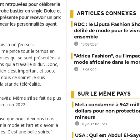
t retrouvées pour célébrer la
robe bustier en vinyle Dolce et
ARTICLES CONNEXES
 présente pour recevoir un prix
eur les personnalités ayant
RDC : le Liputa Fashion Sh
défilé de mode pour le vivr
ensemble
is là où j’en suis
13/08/2024
e me pince tout le temps en
"Africa Fashion", ou l'impac
hoses qui se sont présentées à
mode africaine dans le mo
 qui a travaillé si dur. Donc,
13/08/2024
ien c'est important et toute
c nous ce soir et je suis
a star de téléréalité.
SUR LE MÊME PAYS
vitz. Même s’il se fait de plus
ion Icon 2022.
Meta condamné à 942 mill
dollars pour non protectio
mineurs
pense que nous devrions tous
Il y a 12 heures
 la mode et l'art et d'avoir la
res. C'est une belle soirée",
USA : Qui est Abdul El-Say