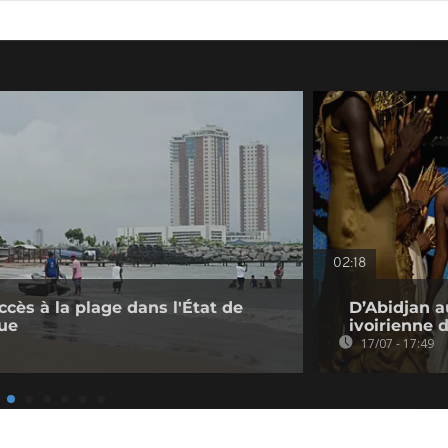
02:18
accès à la plage dans l'État de
D’Abidjan a
que
ivoirienne 
17/07 - 17:49