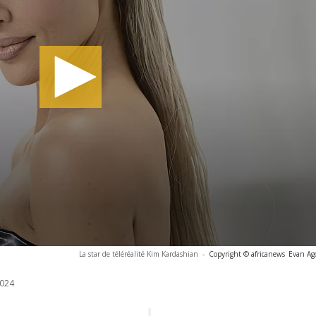
La star de téléréalité Kim Kardashian
-
Copyright © africanews
Evan Ago
024