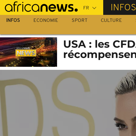
Passer
INFO
au
contenu
INFOS
ECONOMIE
SPORT
CULTURE
principal
USA : les CF
récompensent