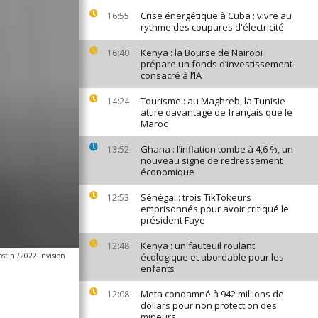
Crise énergétique à Cuba : vivre au
16:55
rythme des coupures d'électricité
Kenya : la Bourse de Nairobi
16:40
prépare un fonds d’investissement
consacré à l’IA
Tourisme : au Maghreb, la Tunisie
14:24
attire davantage de français que le
Maroc
Ghana : l’inflation tombe à 4,6 %, un
13:52
nouveau signe de redressement
économique
Sénégal : trois TikTokeurs
12:53
emprisonnés pour avoir critiqué le
président Faye
Kenya : un fauteuil roulant
12:48
stini/2022 Invision
écologique et abordable pour les
enfants
Meta condamné à 942 millions de
12:08
dollars pour non protection des
mineurs