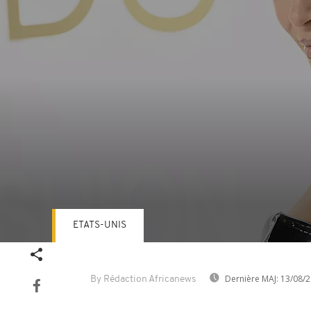
ETATS-UNIS
Volume
90%
Dernière MAJ:
13/08/2
By Rédaction Africanews