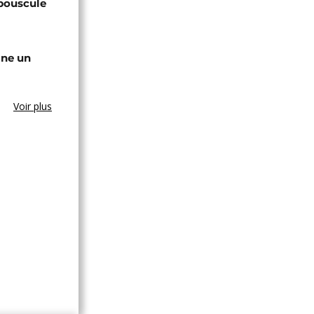
bouscule
gne un
Voir plus