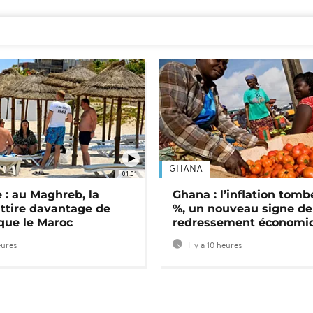
GHANA
01:01
 : au Maghreb, la
Ghana : l’inflation tomb
attire davantage de
%, un nouveau signe de
 que le Maroc
redressement économi
eures
Il y a 10 heures