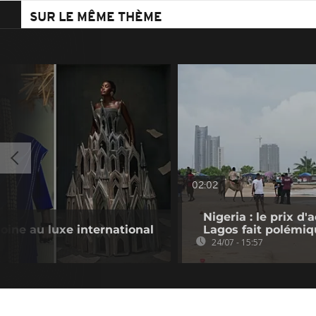
SUR LE MÊME THÈME
02:02
Nigeria : le prix d'
oine au luxe international
Lagos fait polémi
24/07 - 15:57