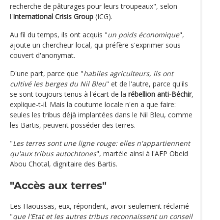
recherche de pâturages pour leurs troupeaux", selon
l'
International Crisis Group
(ICG).
Au fil du temps, ils ont acquis "
un poids économique
",
ajoute un chercheur local, qui préfère s'exprimer sous
couvert d'anonymat.
D'une part, parce que "
habiles agriculteurs, ils ont
cultivé les berges du Nil Bleu
" et de l'autre, parce qu'ils
se sont toujours tenus à l'écart de la
rébellion anti-Béchir
,
explique-t-il. Mais la coutume locale n'en a que faire:
seules les tribus déjà implantées dans le Nil Bleu, comme
les Bartis, peuvent posséder des terres.
"
Les terres sont une ligne rouge: elles n'appartiennent
qu'aux tribus autochtones
", martèle ainsi à l'AFP Obeid
Abou Chotal, dignitaire des Bartis.
"Accès aux terres"
Les Haoussas, eux, répondent, avoir seulement réclamé
"
que l'Etat et les autres tribus reconnaissent un conseil