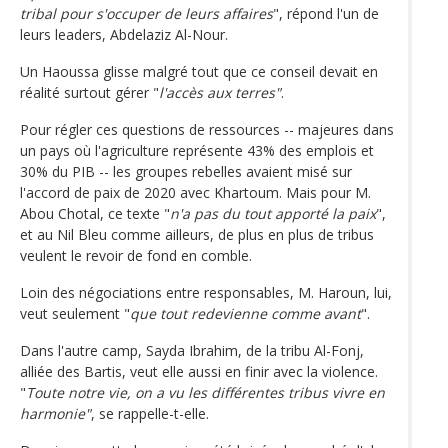
tribal pour s'occuper de leurs affaires
", répond l'un de
leurs leaders, Abdelaziz Al-Nour.
Un Haoussa glisse malgré tout que ce conseil devait en
réalité surtout gérer "
l'accès aux terres"
.
Pour régler ces questions de ressources -- majeures dans
un pays où l'agriculture représente 43% des emplois et
30% du PIB -- les groupes rebelles avaient misé sur
l'accord de paix de 2020 avec Khartoum. Mais pour M.
Abou Chotal, ce texte "
n'a pas du tout apporté la paix
",
et au Nil Bleu comme ailleurs, de plus en plus de tribus
veulent le revoir de fond en comble.
Loin des négociations entre responsables, M. Haroun, lui,
veut seulement "
que tout redevienne comme avant
".
Dans l'autre camp, Sayda Ibrahim, de la tribu Al-Fonj,
alliée des Bartis, veut elle aussi en finir avec la violence.
"
Toute notre vie, on a vu les différentes tribus vivre en
harmonie"
, se rappelle-t-elle.