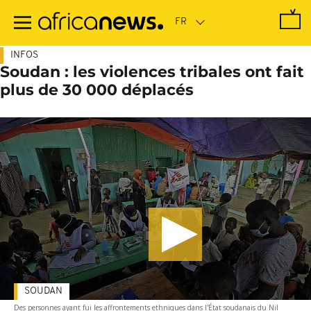
Passer
au
contenu
principal
INFOS
Soudan : les violences tribales ont fait
plus de 30 000 déplacés
SOUDAN
Des personnes ayant fui les affrontements ethniques dans l'État soudanais du Nil