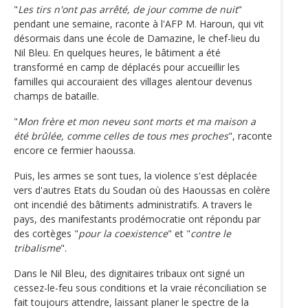
"
Les tirs n'ont pas arrêté, de jour comme de nuit
"
pendant une semaine, raconte à l'AFP M. Haroun, qui vit
désormais dans une école de Damazine, le chef-lieu du
Nil Bleu. En quelques heures, le bâtiment a été
transformé en camp de déplacés pour accueillir les
familles qui accouraient des villages alentour devenus
champs de bataille.
"
Mon frère et mon neveu sont morts et ma maison a
été brûlée, comme celles de tous mes proches
", raconte
encore ce fermier haoussa.
Puis, les armes se sont tues, la violence s'est déplacée
vers d'autres Etats du Soudan où des Haoussas en colère
ont incendié des bâtiments administratifs. A travers le
pays, des manifestants prodémocratie ont répondu par
des cortèges "
pour la coexistence
" et "
contre le
tribalisme
".
Dans le Nil Bleu, des dignitaires tribaux ont signé un
cessez-le-feu sous conditions et la vraie réconciliation se
fait toujours attendre, laissant planer le spectre de la