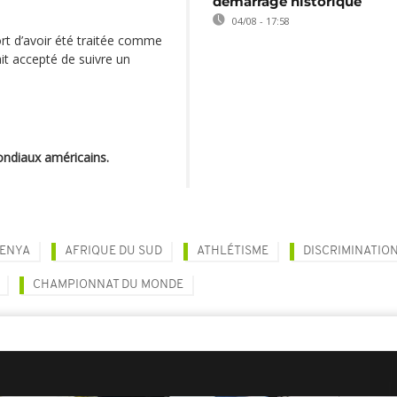
démarrage historique
04/08 - 17:58
port d’avoir été traitée comme
ait accepté de suivre un
Mondiaux américains.
MENYA
AFRIQUE DU SUD
ATHLÉTISME
DISCRIMINATIO
CHAMPIONNAT DU MONDE