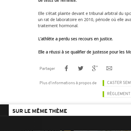
de tests de féminité.
Elle s’était plainte devant e tribunal arbitral du s
un rat de laboratoire en 2010, période où elle av
traitement hormonal.
L’athlète a perdu ses recours en justice.
Elle a réussi à se qualifier de justesse pour les 
Partager
CASTER SE
Plus d'informations à propos de
RÈGLEMENT
SUR LE MÊME THÈME