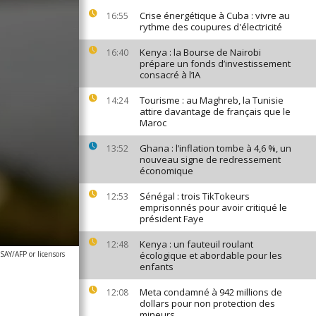
Crise énergétique à Cuba : vivre au
16:55
rythme des coupures d'électricité
Kenya : la Bourse de Nairobi
16:40
prépare un fonds d’investissement
consacré à l’IA
Tourisme : au Maghreb, la Tunisie
14:24
attire davantage de français que le
Maroc
Ghana : l’inflation tombe à 4,6 %, un
13:52
nouveau signe de redressement
économique
Sénégal : trois TikTokeurs
12:53
emprisonnés pour avoir critiqué le
président Faye
Kenya : un fauteuil roulant
12:48
AY/AFP or licensors
écologique et abordable pour les
enfants
Meta condamné à 942 millions de
12:08
dollars pour non protection des
mineurs