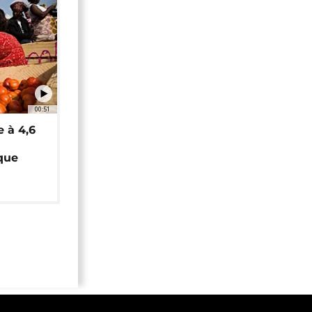
00:51
e à 4,6
que