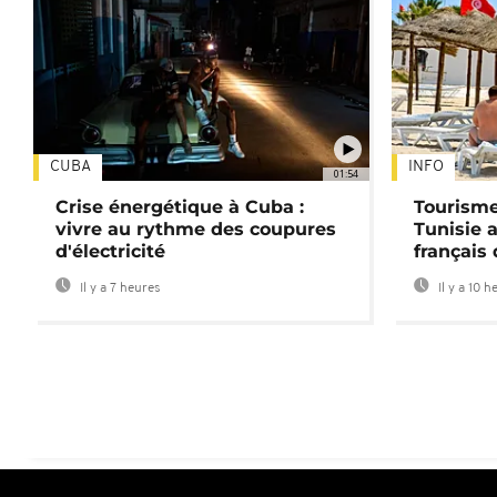
CUBA
INFO
01:54
Crise énergétique à Cuba :
Tourisme
vivre au rythme des coupures
Tunisie 
d'électricité
français
Il y a 7 heures
Il y a 10 h