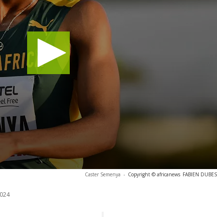
Caster Semenya
-
Copyright © africanews
FABIEN DUBESS
024