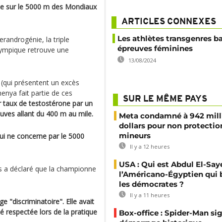
ite sur le 5000 m des Mondiaux
ARTICLES CONNEXES
Les athlètes transgenres b
erandrogénie, la triple
épreuves féminines
ympique retrouve une
13/08/2024
 (qui présentent un excès
enya fait partie de ces
SUR LE MÊME PAYS
r taux de testostérone par un
euves allant du 400 m au mile.
Meta condamné à 942 mill
dollars pour non protectio
mineurs
qui ne concerne par le 5000
Il y a 12 heures
USA : Qui est Abdul El-Say
cs a déclaré que la championne
l’Américano-Égyptien qui 
les démocrates ?
Il y a 11 heures
e "discriminatoire". Elle avait
é respectée lors de la pratique
Box-office : Spider-Man si