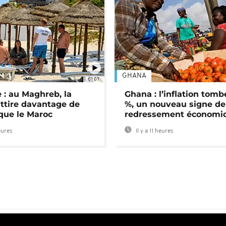
GHANA
01:01
 : au Maghreb, la
Ghana : l’inflation tomb
attire davantage de
%, un nouveau signe de
 que le Maroc
redressement économi
eures
Il y a 11 heures