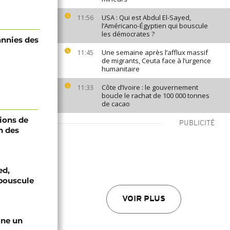
USA : Qui est Abdul El-Sayed,
11:56
l’Américano-Égyptien qui bouscule
les démocrates ?
annies des
Une semaine après l’afflux massif
11:45
de migrants, Ceuta face à l’urgence
humanitaire
Côte d’Ivoire : le gouvernement
11:33
boucle le rachat de 100 000 tonnes
de cacao
ions de
PUBLICITÉ
n des
ed,
bouscule
VOIR PLUS
gne un