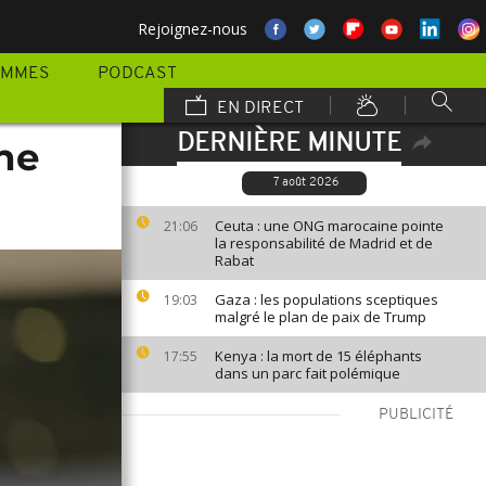
Rejoignez-nous
AMMES
PODCAST
EN DIRECT
DERNIÈRE MINUTE
ne
7 août 2026
Ceuta : une ONG marocaine pointe
21:06
la responsabilité de Madrid et de
Rabat
Gaza : les populations sceptiques
19:03
malgré le plan de paix de Trump
Kenya : la mort de 15 éléphants
17:55
dans un parc fait polémique
PUBLICITÉ