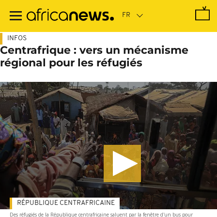
Passer
au
contenu
principal
INFOS
Centrafrique : vers un mécanisme
régional pour les réfugiés
RÉPUBLIQUE CENTRAFRICAINE
Des réfugiés de la République centrafricaine saluent par la fenêtre d'un bus pour