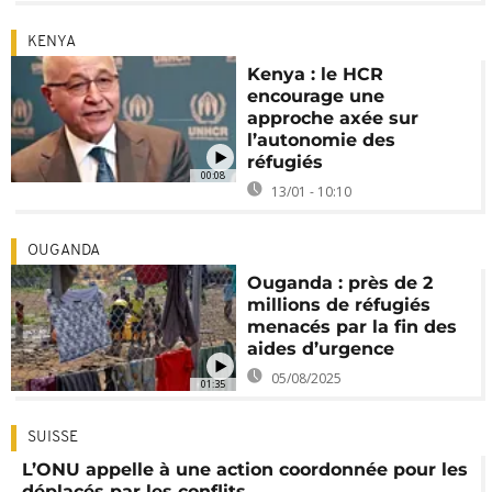
KENYA
Kenya : le HCR
encourage une
approche axée sur
l’autonomie des
réfugiés
00:08
13/01 - 10:10
OUGANDA
Ouganda : près de 2
millions de réfugiés
menacés par la fin des
aides d’urgence
05/08/2025
01:35
SUISSE
L’ONU appelle à une action coordonnée pour les
déplacés par les conflits