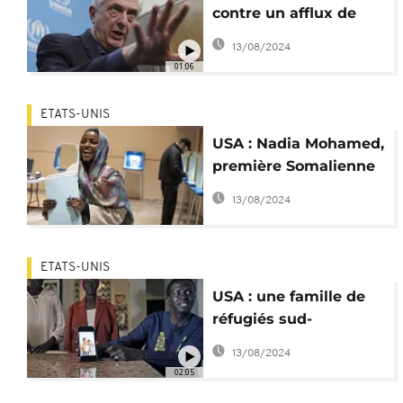
contre un afflux de
réfugiés soudanais en
13/08/2024
Europe
01:06
ETATS-UNIS
USA : Nadia Mohamed,
première Somalienne
élue maire au
13/08/2024
Minnesota
ETATS-UNIS
USA : une famille de
réfugiés sud-
soudanais réunie
13/08/2024
grâce au Welcome
02:05
Corps