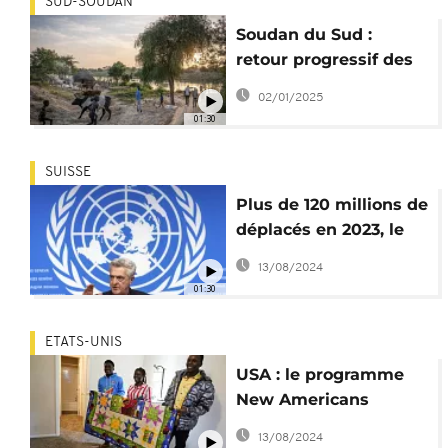
SUD-SOUDAN
Soudan du Sud :
retour progressif des
réfugiés après les
02/01/2025
violences à Tambura
01:30
SUISSE
Plus de 120 millions de
déplacés en 2023, le
HCR sonne l'alarme
13/08/2024
01:30
ETATS-UNIS
USA : le programme
New Americans
redonne espoir aux
13/08/2024