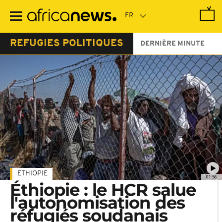
Passer
au
contenu
principal
REFUGIES POLITIQUES
DERNIÈRE MINUTE
ETHIOPIE
01:56
Éthiopie : le HCR salue
l'autonomisation des
réfugiés soudanais