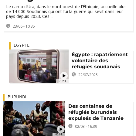
Le camp d’Ura, dans le nord-ouest de l’Éthiopie, accueille plus
de 14 000 Soudanais qui ont fui la guerre qui sévit dans leur
pays depuis 2023. Ces ...
23/06 - 10:35
EGYPTE
Égypte : rapatriement
volontaire des
réfugiés soudanais
22/07/2025
01:23
BURUNDI
Des centaines de
réfugiés burundais
expulsés de Tanzanie
02/03 - 16:39
00:01