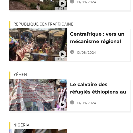
13/08/2024
en 2021
01:23
RÉPUBLIQUE CENTRAFRICAINE
Centrafrique : vers un
mécanisme régional
pour les réfugiés
13/08/2024
01:02
YÉMEN
Le calvaire des
réfugiés éthiopiens au
Yémen
13/08/2024
01:55
NIGÉRIA