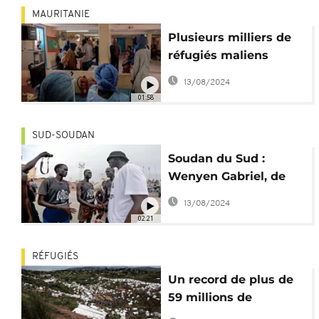
MAURITANIE
Plusieurs milliers de
réfugiés maliens
affluent en Mauritanie
13/08/2024
01:58
SUD-SOUDAN
Soudan du Sud :
Wenyen Gabriel, de
réfugié à joueur de
13/08/2024
NBA
02:21
RÉFUGIÉS
Un record de plus de
59 millions de
personnes déplacées