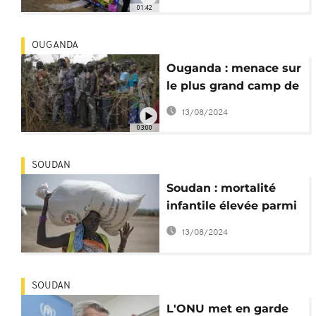
réfugiés africains
01:42
OUGANDA
Ouganda : menace sur
le plus grand camp de
réfugiés d'Afrique
13/08/2024
03:00
SOUDAN
Soudan : mortalité
infantile élevée parmi
les réfugiés, d'après
13/08/2024
MSF
SOUDAN
L'ONU met en garde