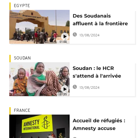
EGYPTE
Des Soudanais
affluent à la frontière
égyptienne
13/08/2024
01:04
SOUDAN
Soudan : le HCR
s'attend à l'arrivée
massive de réfugiés
13/08/2024
dans les pays voisins
01:35
FRANCE
Accueil de réfugiés :
Amnesty accuse
l'Occident