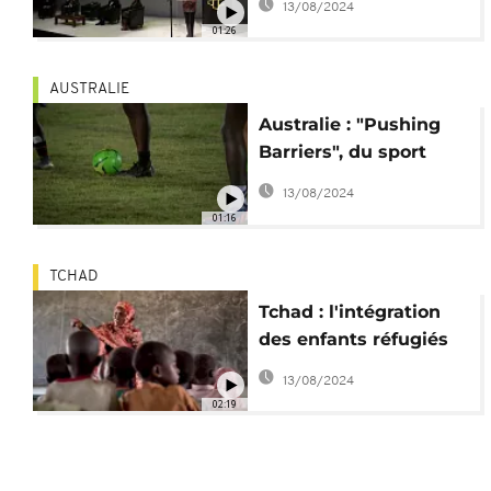
13/08/2024
"d'hypocrisie"
01:26
AUSTRALIE
Australie : "Pushing
Barriers", du sport
pour les réfugiés
13/08/2024
01:16
TCHAD
Tchad : l'intégration
des enfants réfugiés
au système éducatif
13/08/2024
02:19