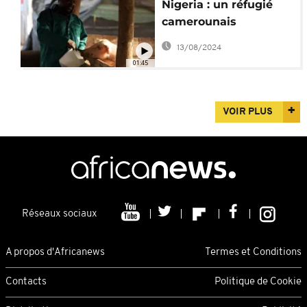
Nigeria : un réfugié
camerounais
redémarre sa vie
13/08/2024
d'agriculteur
01:45
VOIR PLUS
Réseaux sociaux
A propos d'Africanews
Termes et Conditions
Contacts
Politique de Cookie