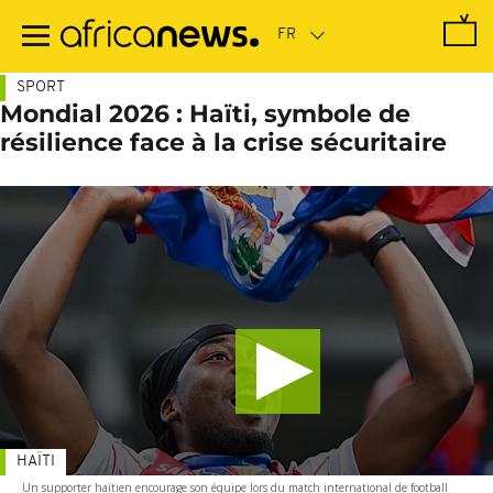
Passer
au
contenu
principal
SPORT
Mondial 2026 : Haïti, symbole de
résilience face à la crise sécuritaire
HAÏTI
Un supporter haïtien encourage son équipe lors du match international de football