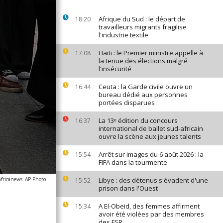
Afrique du Sud : le départ de
18:20
travailleurs migrants fragilise
l'industrie textile
Haïti : le Premier ministre appelle à
17:08
la tenue des élections malgré
l'insécurité
Ceuta : la Garde civile ouvre un
16:44
bureau dédié aux personnes
portées disparues
La 13ᵉ édition du concours
16:37
international de ballet sud-africain
ouvre la scène aux jeunes talents
Arrêt sur images du 6 août 2026 : la
15:54
FIFA dans la tourmente
africanews
AP Photo
Libye : des détenus s'évadent d'une
15:52
prison dans l'Ouest
A El-Obeid, des femmes affirment
15:34
avoir été violées par des membres
des FSR