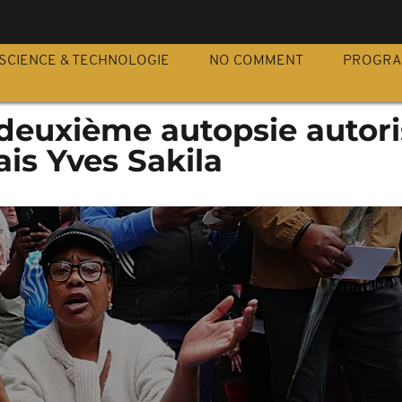
S
SCIENCE & TECHNOLOGIE
NO COMMENT
PROGR
 deuxième autopsie autor
ais Yves Sakila