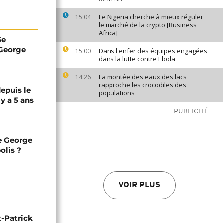
Le Nigeria cherche à mieux réguler
15:04
le marché de la crypto [Business
Africa]
5e
 George
Dans l'enfer des équipes engagées
15:00
dans la lutte contre Ebola
La montée des eaux des lacs
14:26
rapproche les crocodiles des
epuis le
populations
y a 5 ans
PUBLICITÉ
de George
olis ?
VOIR PLUS
nt-Patrick