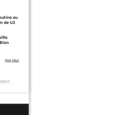
outine au
um de U2
ifie
'Elon
Voir plus
CONGO