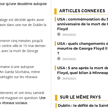
 pour qu'une deuxième autopsie
ARTICLES CONNEXES
USA : commémoration du 
alage est décédé après avoir
anniversaire de la mort de
asin dans une rue de Dublin la
Floyd
29/05/2025
environ cinq minutes jusqu’à
USA : quels changements d
e centre-ville le 15 mai dernier.
meurtre de George Floyd il 
s avec la mort de George
?
29/05/2025
semaine à une autopsie
USA : 5 ans après la mort 
e, An Garda Síochána, mène
Floyd, quel bilan à Minneap
 partagée sur les réseaux
29/05/2025
blements et ont tenu samedi
SUR LE MÊME PAYS
grand magasin en question.
Une
es réseaux sociaux.
Dublin : le défilé de la Sai