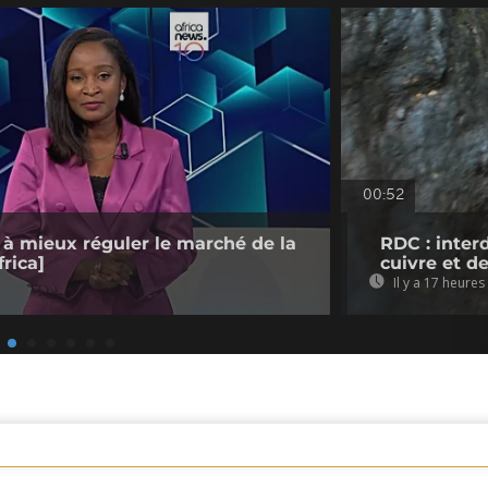
00:52
 à mieux réguler le marché de la
RDC : inter
rica]
cuivre et d
Il y a 17 heures