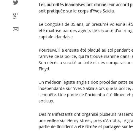
Les autorités irlandaises ont donné leur accord
soit pratiquée sur le corps d’Yves Sakila.
Le Congolais de 35 ans, un présumé voleur à l'ét
été maîtrisé par des agents de sécurité d'un mag
capitale irlandaise.
Poursuivi, il a ensuite été plaqué au sol pendant 
l’arrivée de la police, qui l’a trouvé inanimé dans l
Son décès a suscité un tollé et des comparaison
Floyd.
Un médecin légiste anglais doit procéder cette 
indépendante sur Yves Sakila alors que la polic
l'enquête. Une partie de l’incident a été filmée et
sociaux.
Des manifestants ont organisé plusieurs rassem
une veillée sur Henry Street, près d’Arnotts, le 
partie de l’incident a été filmée et partagée sur l