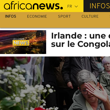
Passer
INFO
au
contenu
INFOS
ECONOMIE
SPORT
CULTURE
principal
Irlande : une
sur le Congol