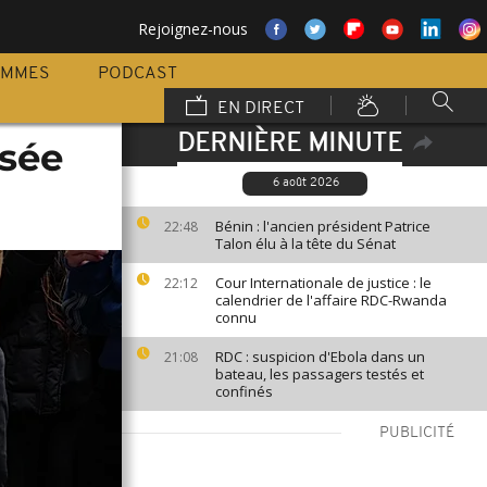
Rejoignez-nous
AMMES
PODCAST
EN DIRECT
DERNIÈRE MINUTE
isée
6 août 2026
Bénin : l'ancien président Patrice
22:48
Talon élu à la tête du Sénat
Cour Internationale de justice : le
22:12
calendrier de l'affaire RDC-Rwanda
connu
RDC : suspicion d'Ebola dans un
21:08
bateau, les passagers testés et
confinés
PUBLICITÉ