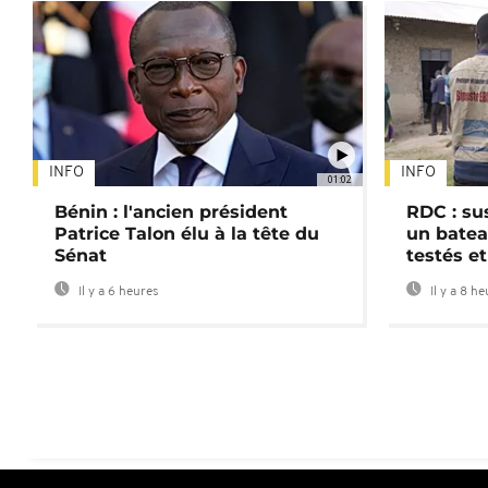
INFO
INFO
01:02
Bénin : l'ancien président
RDC : su
Patrice Talon élu à la tête du
un batea
Sénat
testés et
Il y a 6 heures
Il y a 8 h