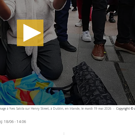
age à Yves Sakila sur Henry Street, à Dublin, en Irlande, le mardi 19 mai 2026
-
Copyright © 
J:
18/06 - 14:06