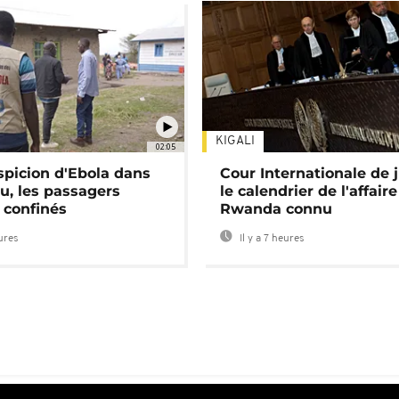
KIGALI
02:05
spicion d'Ebola dans
Cour Internationale de j
u, les passagers
le calendrier de l'affair
 confinés
Rwanda connu
eures
Il y a 7 heures