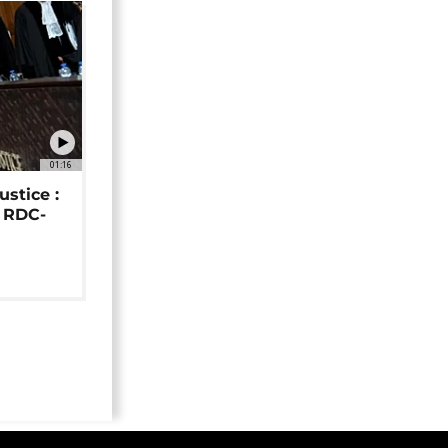
01:16
ustice :
e RDC-