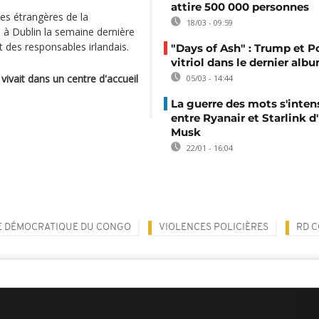
attire 500 000 personnes
es étrangères de la
18/03 - 09:59
à Dublin la semaine dernière
t des responsables irlandais.
"Days of Ash" : Trump et P
vitriol dans le dernier alb
vivait dans un centre d'accueil
05/03 - 14:44
La guerre des mots s'intens
entre Ryanair et Starlink d
Musk
22/01 - 16:04
E DÉMOCRATIQUE DU CONGO
VIOLENCES POLICIÈRES
RD 