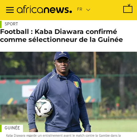
Passer
au
contenu
principal
SPORT
Football : Kaba Diawara confirmé
comme sélectionneur de la Guinée
GUINÉE
Kaba Diawara regarde un entraînement avant le match contre la Gambie dans la