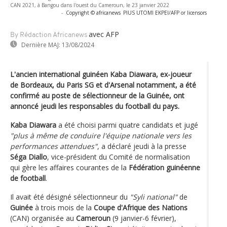
CAN 2021, à Bangou dans l'ouest du Cameroun, le 23 janvier 2022
-
Copyright © africanews
PIUS UTOMI EKPEI/AFP or licensors
avec AFP
By Rédaction Africanews
Dernière MAJ:
13/08/2024
L'ancien international guinéen Kaba Diawara, ex-joueur
de Bordeaux, du Paris SG et d'Arsenal notamment, a été
confirmé au poste de sélectionneur de la Guinée, ont
annoncé jeudi les responsables du football du pays.
Kaba Diawara
a été choisi parmi quatre candidats et jugé
"plus à même de conduire l'équipe nationale vers les
performances attendues"
, a déclaré jeudi à la presse
Séga Diallo
, vice-président du Comité de normalisation
qui gère les affaires courantes de la
Fédération guinéenne
de football
.
Il avait été désigné sélectionneur du
"Syli national"
de
Guinée
à trois mois de la
Coupe d'Afrique des Nations
(CAN) organisée au
Cameroun
(9 janvier-6 février),