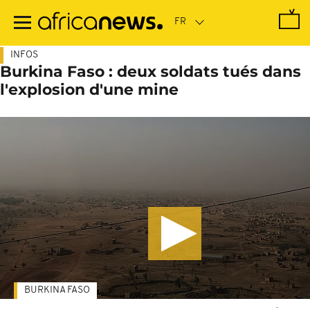
Passer
au
contenu
principal
INFOS
Burkina Faso : deux soldats tués dans
l'explosion d'une mine
BURKINA FASO
-