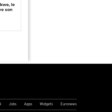
okwe, le
ve son
é
Jobs
Apps
Widgets
Euronews