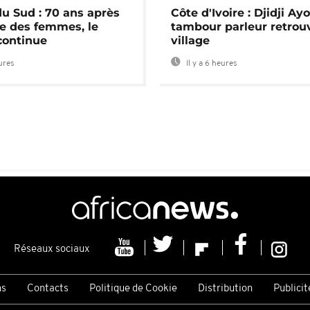
du Sud : 70 ans après
Côte d'Ivoire : Djidji Ay
e des femmes, le
tambour parleur retrou
continue
village
eures
Il y a 6 heures
Réseaux sociaux
ns
Contacts
Politique de Cookie
Distribution
Publicit