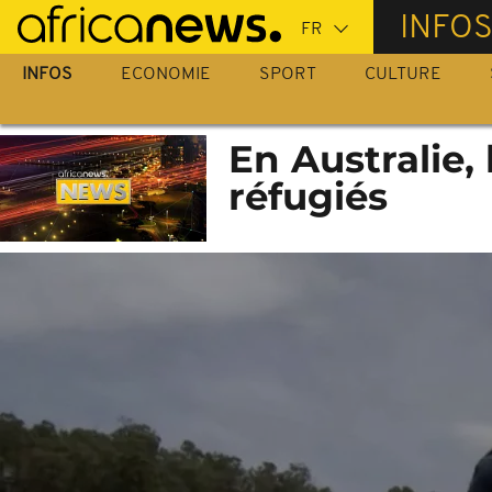
Passer
INFO
au
contenu
INFOS
ECONOMIE
SPORT
CULTURE
principal
En Australie,
réfugiés