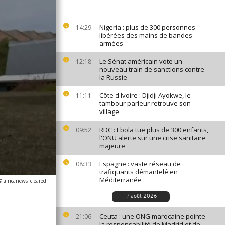
Nigeria : plus de 300 personnes
14:29
libérées des mains de bandes
armées
Le Sénat américain vote un
12:18
nouveau train de sanctions contre
la Russie
Côte d'Ivoire : Djidji Ayokwe, le
11:11
tambour parleur retrouve son
village
RDC : Ebola tue plus de 300 enfants,
09:52
l'ONU alerte sur une crise sanitaire
majeure
Espagne : vaste réseau de
08:33
trafiquants démantelé en
Méditerranée
© africanews
cleared
7 août 2026
Ceuta : une ONG marocaine pointe
21:06
la responsabilité de Madrid et de