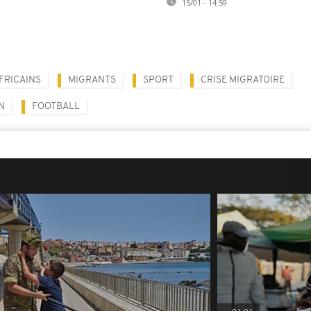
15/01 - 14:59
FRICAINS
MIGRANTS
SPORT
CRISE MIGRATOIRE
N
FOOTBALL