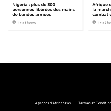
Nigeria : plus de 300
Afrique 
personnes libérées des mains
la march
de bandes armées
combat 
Il y a 3 heures
Il y a 2 h
A propos d'Africanews
Termes et Conditio