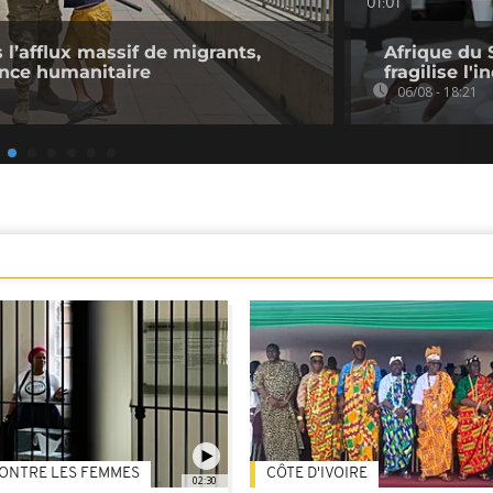
01:01
l’afflux massif de migrants,
Afrique du 
ence humanitaire
fragilise l'i
06/08 - 18:21
ONTRE LES FEMMES
CÔTE D'IVOIRE
02:30