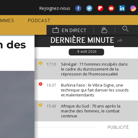
Rejoignez-nous
AMMES
PODCAST
EN DIRECT
DERNIÈRE MINUTE
n des
8 août 2026
Sénégal : 71 hommes inculpés dans
17:10
le cadre du durcissement de la
répression de l’homosexualité
Burkina Faso : le Vibra-Signe, une
16:37
technique qui fait danser les sourds
et malentendants
Afrique du Sud : 70 ans après la
15:43
marche des femmes, le combat
continue
PUBLICITÉ