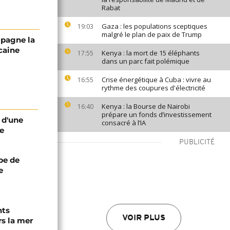
Rabat
Gaza : les populations sceptiques
19:03
malgré le plan de paix de Trump
mpagne la
caine
Kenya : la mort de 15 éléphants
17:55
dans un parc fait polémique
Crise énergétique à Cuba : vivre au
16:55
rythme des coupures d'électricité
Kenya : la Bourse de Nairobi
16:40
prépare un fonds d’investissement
e d'une
consacré à l’IA
ne
PUBLICITÉ
ipe de
e
nts
VOIR PLUS
s la mer