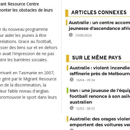
grant Resource Centre
onter les obstacles de leurs
ARTICLES CONNEXES
Australie : un centre acco
jeunesse d'ascendance afri
tie du nouveau programme
our aider les jeunes à être
13/08/2024
elations. Grace au football,
tisser des liens sur et en dehors
lle avait l'impression de ne pas
SUR LE MÊME PAYS
tre les barrières sociales.
Australie : violent incendi
arrivant en Tasmanie en 2007,
raffinerie près de Melbour
 géré par le Migrant Resource
16/04 - 09:34
 de la discrimination, la
Iran : une joueuse de l'équ
ur faible niveau d'anglais.
football renonce à son asil
promouvoir le sport dans leurs
australien
12/03 - 08:51
Australie: des orages viole
emportent des voitures ver