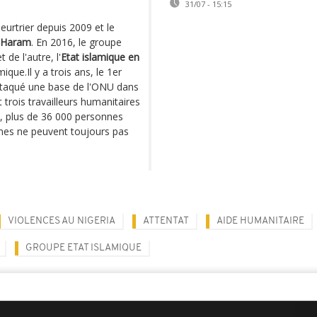
31/07 - 15:15
eurtrier depuis 2009 et le
 Haram
. En 2016, le groupe
 de l'autre, l'
Etat islamique en
ique.Il y a trois ans, le 1er
ttaqué une base de l'ONU dans
t trois travailleurs humanitaires
t, plus de 36 000 personnes
nnes ne peuvent toujours pas
VIOLENCES AU NIGERIA
ATTENTAT
AIDE HUMANITAIRE
GROUPE ETAT ISLAMIQUE