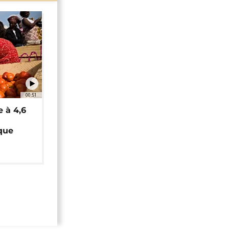
00:51
e à 4,6
que