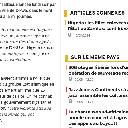
" l'attaque lancée lundi soir par
la ville de Dikwa, dans le nord-
ARTICLES CONNEXES
 à la mi-journée.
Nigeria : les filles enlevées
l'État de Zamfara sont libre
nformation elle est toujours
ocaux de plusieurs agences
13/08/2024
ou ont subi des dommages
",
e de l'ONU au Nigeria dans un
non étatique
" à l'origine de
SUR LE MÊME PAYS
urs installations
308 otages libérés lors d’u
opération de sauvetage re
avaient affirmé à l'AFP que
06/08 - 12:23
ts du
groupe Etat islamique en
Jazz Across Continents : à 
également affirmé que 25
jazz rassemble les cultures
ieur de ce site. On ne connait
 Le gouvernement nigérian et
03/08 - 11:26
lon
,
"cette violente attaque
La chanteuse sud-africaine
 personnes qui ont
annule un concert à Lagos
"
.
des appels au boycott