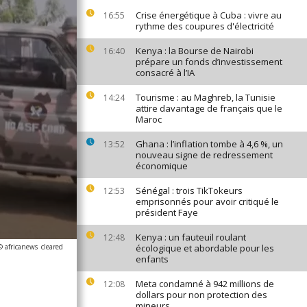
Crise énergétique à Cuba : vivre au
16:55
rythme des coupures d'électricité
Kenya : la Bourse de Nairobi
16:40
prépare un fonds d’investissement
consacré à l’IA
Tourisme : au Maghreb, la Tunisie
14:24
attire davantage de français que le
Maroc
Ghana : l’inflation tombe à 4,6 %, un
13:52
nouveau signe de redressement
économique
Sénégal : trois TikTokeurs
12:53
emprisonnés pour avoir critiqué le
président Faye
Kenya : un fauteuil roulant
12:48
© africanews
cleared
écologique et abordable pour les
enfants
Meta condamné à 942 millions de
12:08
dollars pour non protection des
mineurs