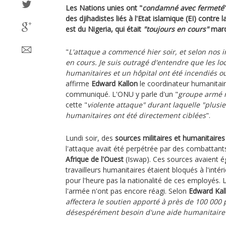
Les Nations unies ont "
condamné avec fermeté
des djihadistes liés à l'Etat islamique (EI) contre 
est du Nigeria, qui était
"toujours en cours"
mardi
"
L'attaque a commencé hier soir, et selon nos i
en cours. Je suis outragé d'entendre que les l
humanitaires et un hôpital ont été incendiés 
affirme
Edward Kallon
le coordinateur humanitair
communiqué. L'ONU y parle d'un "
groupe armé 
cette "
violente attaque" durant laquelle "plusie
humanitaires ont été directement ciblées
".
Lundi soir, des
sources militaires et humanitaires
l'attaque avait été perpétrée par des combattan
Afrique de l'Ouest
(Iswap). Ces sources avaient 
travailleurs humanitaires étaient bloqués à l'intér
pour l'heure pas la nationalité de ces employés.
l'armée n'ont pas encore réagi. Selon
Edward Kal
affectera le soutien apporté à près de 100 000
désespérément besoin d'une aide humanitaire