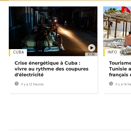
CUBA
INFO
01:54
Crise énergétique à Cuba :
Tourisme
vivre au rythme des coupures
Tunisie 
d'électricité
français
Il y a 12 heures
Il y a 14 h