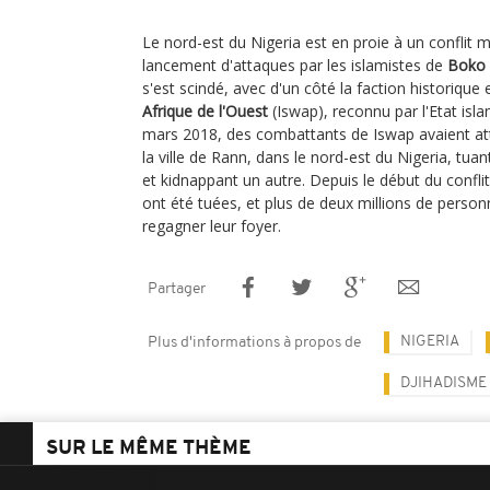
Le nord-est du Nigeria est en proie à un conflit m
lancement d'attaques par les islamistes de
Boko
s'est scindé, avec d'un côté la faction historique et
Afrique de l'Ouest
(Iswap), reconnu par l'Etat islam
mars 2018, des combattants de Iswap avaient a
la ville de Rann, dans le nord-est du Nigeria, tuan
et kidnappant un autre. Depuis le début du confli
ont été tuées, et plus de deux millions de perso
regagner leur foyer.
Partager
NIGERIA
Plus d'informations à propos de
DJIHADISME
SUR LE MÊME THÈME