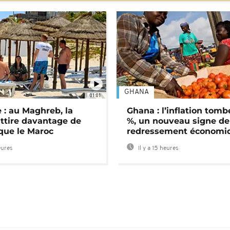
GHANA
01:01
 : au Maghreb, la
Ghana : l’inflation tomb
attire davantage de
%, un nouveau signe de
 que le Maroc
redressement économi
eures
Il y a 15 heures