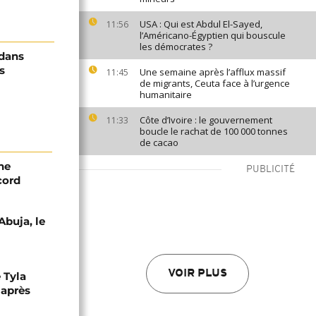
USA : Qui est Abdul El-Sayed,
11:56
l’Américano-Égyptien qui bouscule
les démocrates ?
 dans
s
Une semaine après l’afflux massif
11:45
de migrants, Ceuta face à l’urgence
humanitaire
Côte d’Ivoire : le gouvernement
11:33
boucle le rachat de 100 000 tonnes
de cacao
ne
PUBLICITÉ
cord
Abuja, le
VOIR PLUS
 Tyla
 après