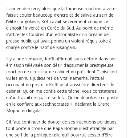
L’année dernière, alors que la fameuse machine à voter
faisait couler beaucoup d’encre et de salive au sein de
l‘élite congolaise, Koffi avait sévèrement critiqué ce
dispositif inventé en Corée du Sud. Au point de même
s’attirer les foudres d’un éditorialiste d’un organe de
presse public qui avait pondu un violent réquisitoire à
charge contre le natif de Kisangani.
Il y a une semaine, Koffi affirmait sans détour dans une
émission télévisée son désir d’assumer la prestigieuse
fonction de directeur de cabinet du président Tshisekedi
vu les ennuis judiciaires de Vital Kamerhe, l’actuel
occupant du poste. « Koffi peut aussi être directeur de
cabinet. Qu’on me confie cette tâche, vous constaterez
qu’un travail de qualité se fera. Qu’on dépolitise ce poste
en le confiant aux technocrates », déclarait le Grand
Mopao en lingala.
S’il faut continuer de douter de ses intentions politiques,
tout porte à croire que Papa Bonheur est étranglé par
une soif de la politique telle qu’il pourrait cesser d‘être