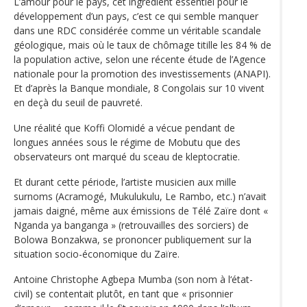
L’amour pour le pays, cet ingrédient essentiel pour le
développement d’un pays, c’est ce qui semble manquer
dans une RDC considérée comme un véritable scandale
géologique, mais où le taux de chômage titille les 84 % de
la population active, selon une récente étude de l’Agence
nationale pour la promotion des investissements (ANAPI).
Et d’après la Banque mondiale, 8 Congolais sur 10 vivent
en deçà du seuil de pauvreté.
Une réalité que Koffi Olomidé a vécue pendant de
longues années sous le régime de Mobutu que des
observateurs ont marqué du sceau de kleptocratie.
Et durant cette période, l’artiste musicien aux mille
surnoms (Acramogé, Mukulukulu, Le Rambo, etc.) n’avait
jamais daigné, même aux émissions de Télé Zaïre dont «
Nganda ya banganga » (retrouvailles des sorciers) de
Bolowa Bonzakwa, se prononcer publiquement sur la
situation socio-économique du Zaïre.
Antoine Christophe Agbepa Mumba (son nom à l‘état-
civil) se contentait plutôt, en tant que « prisonnier