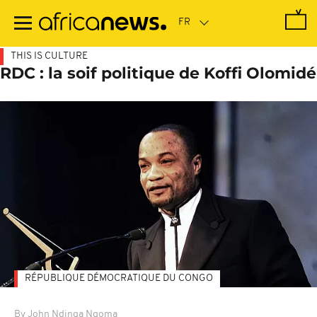
Passer
au
contenu
principal
THIS IS CULTURE
RDC : la soif politique de Koffi Olomidé
RÉPUBLIQUE DÉMOCRATIQUE DU CONGO
By John Ndinga Ngoma