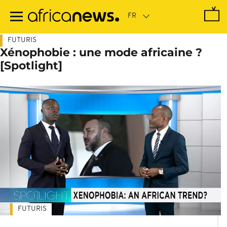
Passer
au
contenu
principal
FUTURIS
Xénophobie : une mode africaine ?
[Spotlight]
FUTURIS