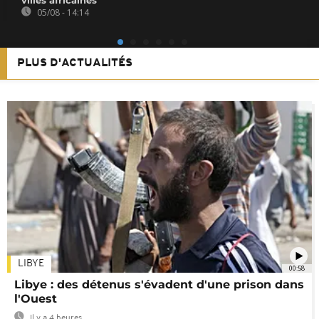
05/08 - 14:14
PLUS D'ACTUALITÉS
LIBYE
00:58
Libye : des détenus s'évadent d'une prison dans
l'Ouest
Il y a 4 heures