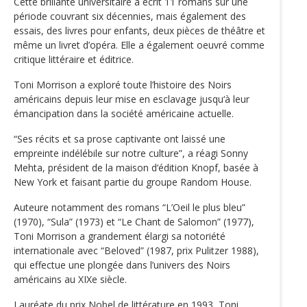
Cette brillante universitaire a écrit 11 romans sur une
période couvrant six décennies, mais également des
essais, des livres pour enfants, deux pièces de théâtre et
même un livret d’opéra. Elle a également oeuvré comme
critique littéraire et éditrice.
Toni Morrison a exploré toute l’histoire des Noirs
américains depuis leur mise en esclavage jusqu‘à leur
émancipation dans la société américaine actuelle.
“Ses récits et sa prose captivante ont laissé une
empreinte indélébile sur notre culture”, a réagi Sonny
Mehta, président de la maison d‘édition Knopf, basée à
New York et faisant partie du groupe Random House.
Auteure notamment des romans “L’Oeil le plus bleu”
(1970), “Sula” (1973) et “Le Chant de Salomon” (1977),
Toni Morrison a grandement élargi sa notoriété
internationale avec “Beloved” (1987, prix Pulitzer 1988),
qui effectue une plongée dans l’univers des Noirs
américains au XIXe siècle.
Lauréate du prix Nobel de littérature en 1993, Toni