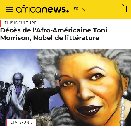
Passer
au
contenu
principal
THIS IS CULTURE
Décès de l'Afro-Américaine Toni
Morrison, Nobel de littérature
ETATS-UNIS