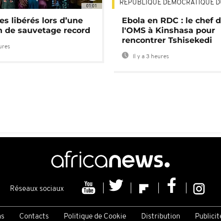
RÉPUBLIQUE DÉMOCRATIQUE 
01:01
es libérés lors d’une
Ebola en RDC : le chef 
n de sauvetage record
l'OMS à Kinshasa pour
rencontrer Tshisekedi
eures
Il y a 3 heures
Réseaux sociaux
ns
Contacts
Politique de Cookie
Distribution
Publicit