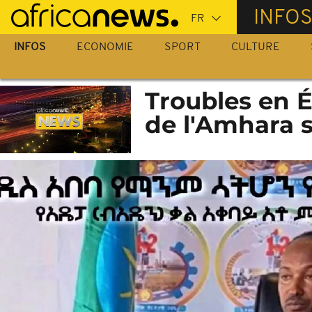
Passer
INFO
au
contenu
INFOS
ECONOMIE
SPORT
CULTURE
principal
Troubles en É
de l'Amhara 