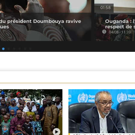
01:58
e du président Doumbouya ravive
Ouganda : l
ques
respect de 
04/08 - 11:39