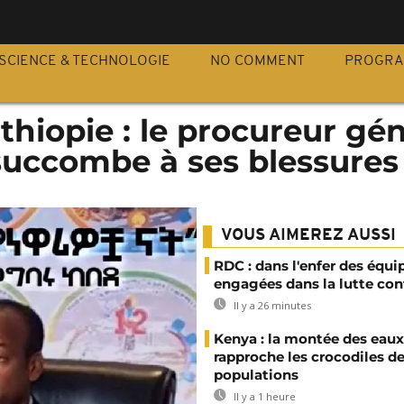
S
SCIENCE & TECHNOLOGIE
NO COMMENT
PROGR
thiopie : le procureur gén
succombe à ses blessures
VOUS AIMEREZ AUSSI
RDC : dans l'enfer des équi
engagées dans la lutte con
Il y a 26 minutes
Kenya : la montée des eaux
rapproche les crocodiles d
populations
Il y a 1 heure