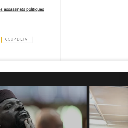
es assassinats politiques
COUP D'ETAT