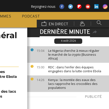
Rejoignez-nous
AMMES
PODCAST
EN DIRECT
DERNIÈRE MINUTE
éral
6 août 2026
Le Nigeria cherche à mieux réguler
15:04
le marché de la crypto [Business
Africa]
RDC : dans l'enfer des équipes
15:00
engagées dans la lutte contre Ebola
pes
tre Ebola
Kenya : la montée des eaux des
14:26
lacs rapproche les crocodiles des
populations
 des lacs
es
PUBLICITÉ