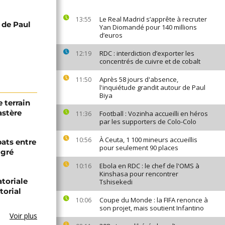
Le Real Madrid s’apprête à recruter
13:55
 de Paul
Yan Diomandé pour 140 millions
d’euros
RDC : interdiction d’exporter les
12:19
concentrés de cuivre et de cobalt
Après 58 jours d'absence,
11:50
l'inquiétude grandit autour de Paul
Biya
 terrain
astère
Football : Vozinha accueilli en héros
11:36
par les supporters de Colo-Colo
À Ceuta, 1 100 mineurs accueillis
10:56
bats entre
pour seulement 90 places
igré
Ebola en RDC : le chef de l'OMS à
10:16
Kinshasa pour rencontrer
toriale
Tshisekedi
torial
Coupe du Monde : la FIFA renonce à
10:06
son projet, mais soutient Infantino
Voir plus