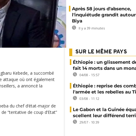
Après 58 jours d'absence,
l'inquiétude grandit autour
Biya
Il y a 39 minutes
SUR LE MÊME PAYS
Éthiopie : un glissement de
fait 14 morts dans un mon
 Migbaru Kebede, a succombé
04/08 - 15:57
ne attaque où ont également
nseillers, a annoncé la
Éthiopie : reprise des com
l'armée et les rebelles au T
03/08 - 11:12
beba du chef d‘état-major de
Le Gabon et la Guinée équa
 de “tentative de coup d’Etat”
scellent leur différend terri
29/07 - 10:39