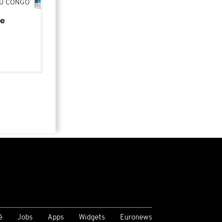
DU CONGO
01:02
de
é
Jobs
Apps
Widgets
Euronews