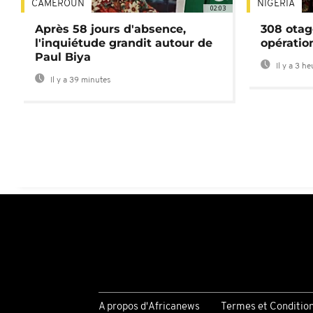
CAMEROUN
NIGÉRIA
02:03
Après 58 jours d'absence,
308 otag
l'inquiétude grandit autour de
opératio
Paul Biya
Il y a 3 h
Il y a 39 minutes
A propos d'Africanews
Termes et Conditio