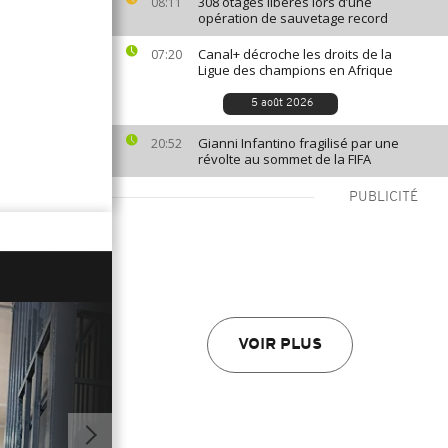
308 otages libérés lors d’une
08:11
opération de sauvetage record
Canal+ décroche les droits de la
07:20
Ligue des champions en Afrique
5 août 2026
Gianni Infantino fragilisé par une
20:52
révolte au sommet de la FIFA
PUBLICITÉ
VOIR PLUS