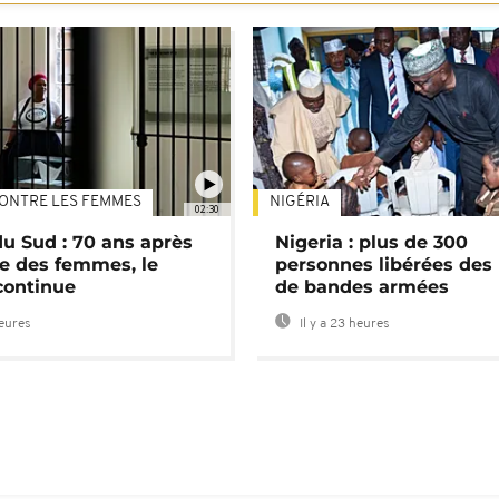
ONTRE LES FEMMES
NIGÉRIA
02:30
du Sud : 70 ans après
Nigeria : plus de 300
e des femmes, le
personnes libérées des
continue
de bandes armées
heures
Il y a 23 heures