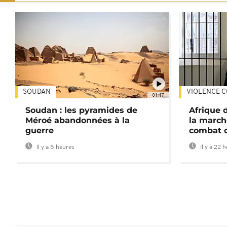
SOUDAN
VIOLENCE C
01:47
Soudan : les pyramides de
Afrique 
Méroé abandonnées à la
la march
guerre
combat 
Il y a 5 heures
Il y a 22 