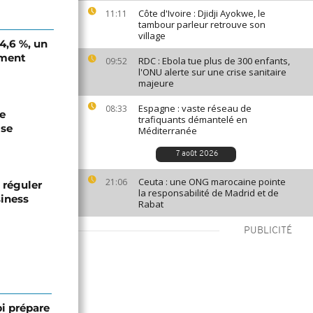
Côte d'Ivoire : Djidji Ayokwe, le
11:11
tambour parleur retrouve son
village
 4,6 %, un
ement
RDC : Ebola tue plus de 300 enfants,
09:52
l'ONU alerte sur une crise sanitaire
majeure
Espagne : vaste réseau de
08:33
de
trafiquants démantelé en
ise
Méditerranée
7 août 2026
Ceuta : une ONG marocaine pointe
21:06
 réguler
la responsabilité de Madrid et de
siness
Rabat
PUBLICITÉ
bi prépare