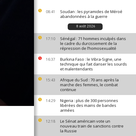
Soudan : les pyramides de Méroé
08:41
abandonnées à la guerre
8 août 2026
Sénégal : 71 hommes inculpés dans
17:10
le cadre du durcissement de la
répression de l’homosexualité
Burkina Faso : le Vibra-Signe, une
16:37
technique qui fait danser les sourds
et malentendants
Afrique du Sud : 70 ans après la
15:43
marche des femmes, le combat
continue
Nigeria : plus de 300 personnes
14:29
libérées des mains de bandes
armées
Le Sénat américain vote un
12:18
nouveau train de sanctions contre
la Russie