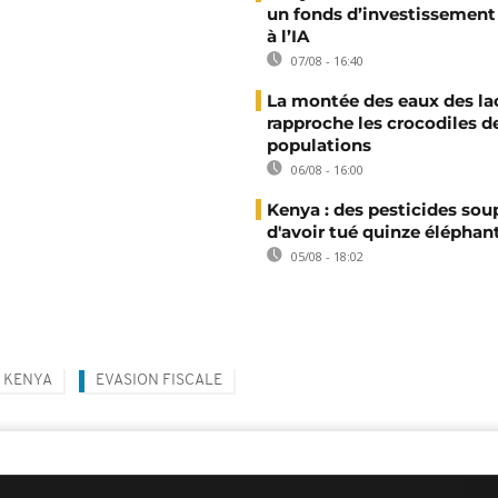
un fonds d’investissement
à l’IA
07/08 - 16:40
La montée des eaux des la
rapproche les crocodiles d
populations
06/08 - 16:00
Kenya : des pesticides so
d'avoir tué quinze éléphan
05/08 - 18:02
KENYA
EVASION FISCALE