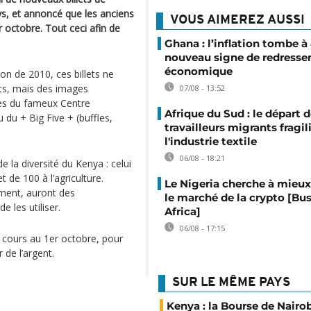
s, et annoncé que les anciens
VOUS AIMEREZ AUSSI
er octobre. Tout ceci afin de
Ghana : l’inflation tombe à
nouveau signe de redress
économique
on de 2010, ces billets ne
nts, mais des images
07/08 - 13:52
es du fameux Centre
Afrique du Sud : le départ 
 du + Big Five + (buffles,
travailleurs migrants fragil
l'industrie textile
06/08 - 18:21
 la diversité du Kenya : celui
et de 100 à l’agriculture.
Le Nigeria cherche à mieux
ement, auront des
le marché de la crypto [Bu
 les utiliser.
Africa]
06/08 - 17:15
us cours au 1er octobre, pour
r de l’argent.
SUR LE MÊME PAYS
Kenya : la Bourse de Nairo