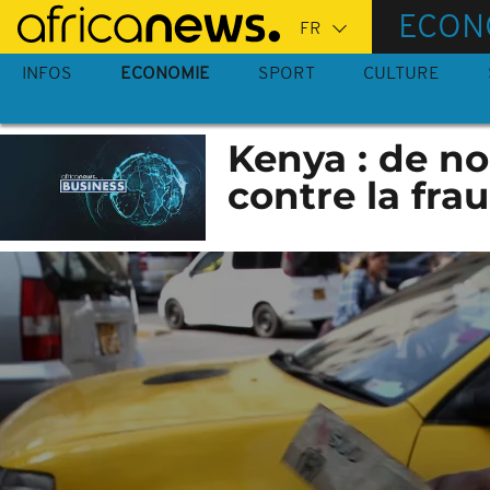
Passer
ECON
au
contenu
INFOS
ECONOMIE
SPORT
CULTURE
principal
Kenya : de no
contre la fra