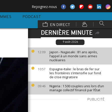
Rejoignez-nous
AMMES
PODCAST
EN DIRECT
DERNIÈRE MINUTE
9 août 2026
Japon - Nagasaki : 81 ans après,
12:09
l’appel à un monde sans armes
nucléaires
Espagne-Italie : le bras de fer sur
10:57
les frontières s’intensifie sur fond
de crise migratoire
Nigeria : 1 500 couples unis lors d’un
09:46
mariage collectif financé par l’État
PUBLICITÉ