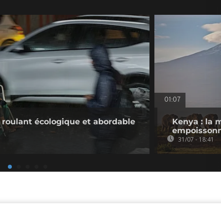
01:07
l roulant écologique et abordable
Kenya : la 
empoissonn
31/07 - 18:41