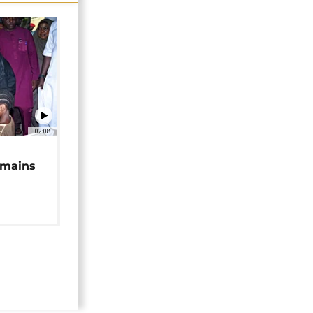
02:08
 mains