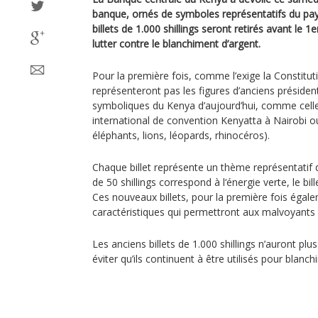
banque, ornés de symboles représentatifs du pay
billets de 1.000 shillings seront retirés avant le 1
lutter contre le blanchiment d’argent.
Pour la première fois, comme l’exige la Constituti
représenteront pas les figures d’anciens préside
symboliques du Kenya d’aujourd’hui, comme cell
international de convention Kenyatta à Nairobi ou
éléphants, lions, léopards, rhinocéros).
Chaque billet représente un thème représentatif de
de 50 shillings correspond à l‘énergie verte, le bill
Ces nouveaux billets, pour la première fois égal
caractéristiques qui permettront aux malvoyants de
Les anciens billets de 1.000 shillings n’auront pl
éviter qu’ils continuent à être utilisés pour blanchi