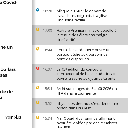
e Covid-
Afrique du Sud : le départ de
18:20
travailleurs migrants fragilise
l'industrie textile
Haïti : le Premier ministre appelle à
17:08
la tenue des élections malgré
l'insécurité
gne un
Ceuta : la Garde civile ouvre un
16:44
bureau dédié aux personnes
portées disparues
 dollars
La 13ᵉ édition du concours
16:37
international de ballet sud-africain
isas
ouvre la scène aux jeunes talents
Arrêt sur images du 6 août 2026 : la
15:54
rte de
FIFA dans la tourmente
u
Libye : des détenus s'évadent d'une
15:52
prison dans l'Ouest
Voir plus
A El-Obeid, des femmes affirment
15:34
avoir été violées par des membres
des FSR