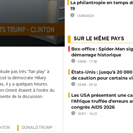
La philantropie en temps d
19
13/08/2024
SUR LE MÊME PAYS
Box-office : Spider-Man si
démarrage historique
04/08 - 17:58
tude pas très “fair play” à
États-Unis : jusqu'à 20 000
posé la démocrate Hillary
de caution pour certains v
s, il y a quelques heures.
03/08 - 09:52
n-Orient étaient à l’ordre du
Les USA présentent une ca
bsente de la discussion.
l'Afrique truffée d'erreurs a
congrès AIDS 2026
30/07 - 16:22
INTON
DONALD TRUMP