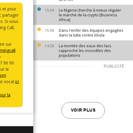
s et pour
Le Nigeria cherche à mieux réguler
15:04
 partager
le marché de la crypto [Business
Africa]
s. Si vous
ng Call,
Dans l'enfer des équipes engagées
15:00
dans la lutte contre Ebola
re sur
La montée des eaux des lacs
14:26
ningcall
rapproche les crocodiles des
populations
u
7 90 90
PUBLICITÉ
ur le
com
e vocal
ici
sur la
VOIR PLUS