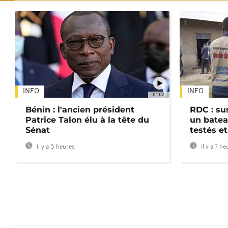
INFO
INFO
01:02
Bénin : l'ancien président
RDC : su
Patrice Talon élu à la tête du
un batea
Sénat
testés et
Il y a 5 heures
Il y a 7 he