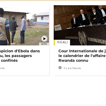
KIGALI
02:05
spicion d'Ebola dans
Cour Internationale de j
u, les passagers
le calendrier de l'affair
 confinés
Rwanda connu
ures
Il y a 6 heures