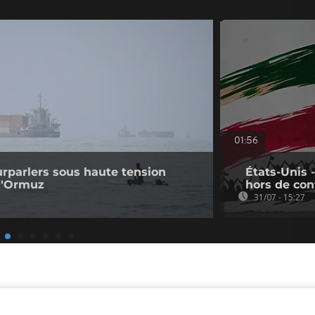
01:56
ourparlers sous haute tension
États-Unis 
 d'Ormuz
hors de con
31/07 - 15:27