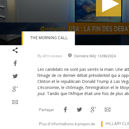
THE MORNING CALL
Volume
90%
Dernière MAJ:
13/08/2024
By Africanews
Les candidats ne sont pas serrés la main. Une atti
l’image de ce dernier débat présidentiel qui a op
Clinton et le republicain Donald Trump à Las Vega
L‘économie, le chômage, l’immigration et le Moye
jour. Tandis que l’Afrique était une fois de plus a
Partager
HILLARY CL
Plus d'informations à propos de