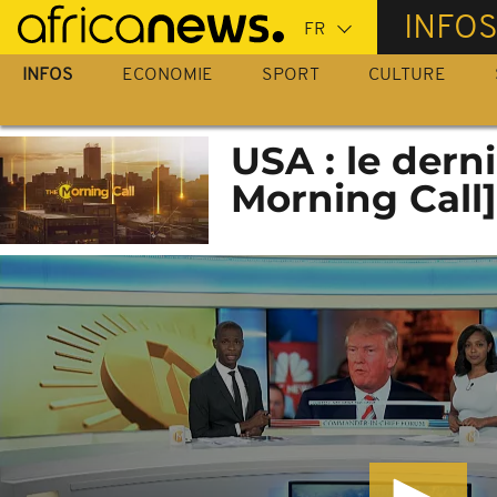
Passer
INFO
au
contenu
INFOS
ECONOMIE
SPORT
CULTURE
principal
USA : le dern
Morning Call]