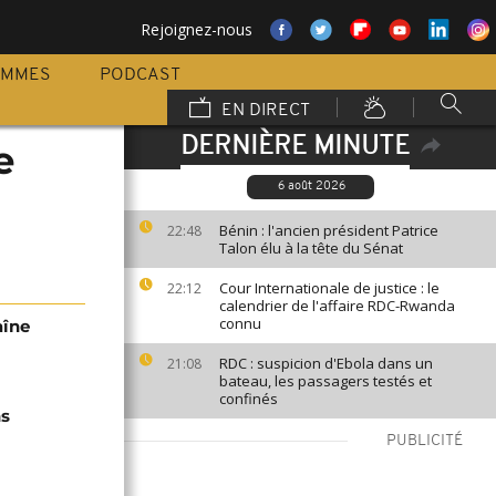
Rejoignez-nous
AMMES
PODCAST
EN DIRECT
DERNIÈRE MINUTE
e
6 août 2026
Bénin : l'ancien président Patrice
22:48
Talon élu à la tête du Sénat
Cour Internationale de justice : le
22:12
calendrier de l'affaire RDC-Rwanda
connu
aîne
RDC : suspicion d'Ebola dans un
21:08
bateau, les passagers testés et
confinés
ns
PUBLICITÉ