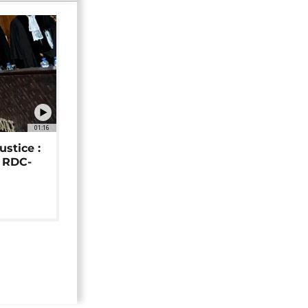
01:16
ustice :
e RDC-