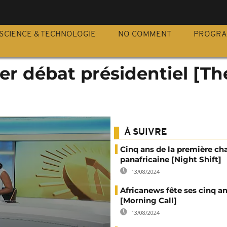
S
SCIENCE & TECHNOLOGIE
NO COMMENT
PROGR
ier débat présidentiel [Th
À SUIVRE
Cinq ans de la première ch
panafricaine [Night Shift]
13/08/2024
Africanews fête ses cinq a
[Morning Call]
13/08/2024