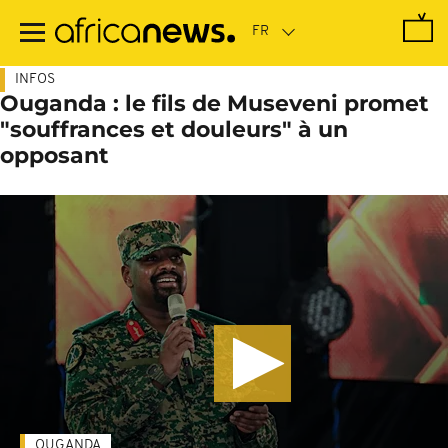
Passer
au
contenu
principal
INFOS
Ouganda : le fils de Museveni promet
"souffrances et douleurs" à un
opposant
OUGANDA