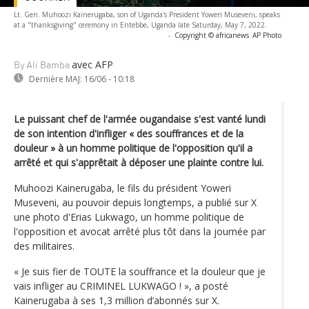
Lt. Gen. Muhoozi Kainerugaba, son of Uganda's President Yoweri Museveni, speaks
at a "thanksgiving" ceremony in Entebbe, Uganda late Saturday, May 7, 2022.
-
Copyright © africanews
AP Photo
avec AFP
By Ali Bamba
Dernière MAJ:
16/06 - 10:18
Le puissant chef de l'armée ougandaise s'est vanté lundi
de son intention d'infliger « des souffrances et de la
douleur » à un homme politique de l'opposition qu'il a
arrêté et qui s'apprêtait à déposer une plainte contre lui.
Muhoozi Kainerugaba, le fils du président Yoweri
Museveni, au pouvoir depuis longtemps, a publié sur X
une photo d'Erias Lukwago, un homme politique de
l'opposition et avocat arrêté plus tôt dans la journée par
des militaires.
« Je suis fier de TOUTE la souffrance et la douleur que je
vais infliger au CRIMINEL LUKWAGO ! », a posté
Kainerugaba à ses 1,3 million d’abonnés sur X.