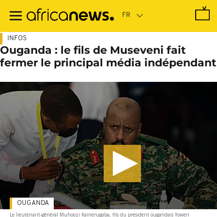
Passer
au
contenu
principal
INFOS
Ouganda : le fils de Museveni fait
fermer le principal média indépendant
OUGANDA
Le lieutenant-général Muhoozi Kainerugaba, fils du président ougandais Yoweri