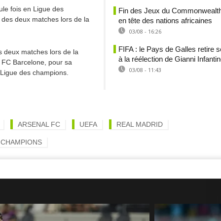
le fois en Ligue des
Fin des Jeux du Commonwealth,
 des deux matches lors de la
en tête des nations africaines
03/08 - 16:26
FIFA : le Pays de Galles retire 
s deux matches lors de la
à la réélection de Gianni Infanti
u FC Barcelone, pour sa
03/08 - 11:43
a Ligue des champions.
ARSENAL FC
UEFA
REAL MADRID
 CHAMPIONS