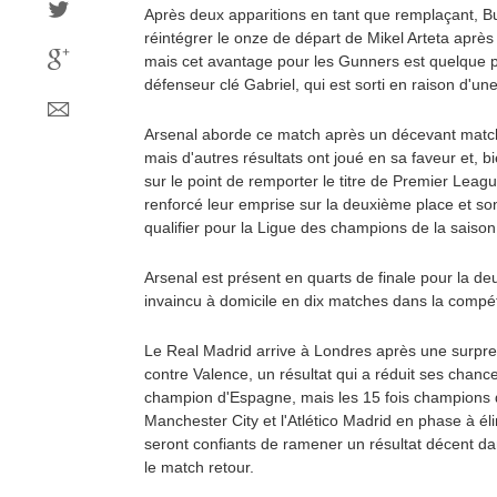
Après deux apparitions en tant que remplaçant, 
réintégrer le onze de départ de Mikel Arteta après 
mais cet avantage pour les Gunners est quelque
défenseur clé Gabriel, qui est sorti en raison d'un
Arsenal aborde ce match après un décevant match
mais d'autres résultats ont joué en sa faveur et, b
sur le point de remporter le titre de Premier Leag
renforcé leur emprise sur la deuxième place et so
qualifier pour la Ligue des champions de la saiso
Arsenal est présent en quarts de finale pour la de
invaincu à domicile en dix matches dans la compétit
Le Real Madrid arrive à Londres après une surpre
contre Valence, un résultat qui a réduit ses chance
champion d'Espagne, mais les 15 fois champions d
Manchester City et l'Atlético Madrid en phase à éli
seront confiants de ramener un résultat décent da
le match retour.