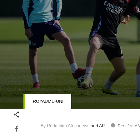
ROYAUME-UNI
Volume
90%
By Rédaction Africanews
and AP
Dernière MA