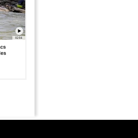
02:04
acs
des