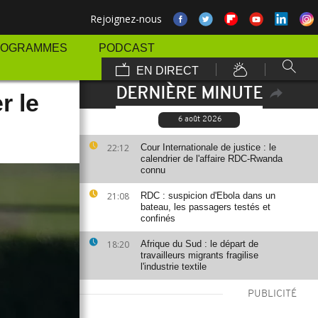
Rejoignez-nous
ROGRAMMES
PODCAST
EN DIRECT
DERNIÈRE MINUTE
r le
6 août 2026
22:12
Cour Internationale de justice : le
calendrier de l'affaire RDC-Rwanda
connu
21:08
RDC : suspicion d'Ebola dans un
bateau, les passagers testés et
confinés
18:20
Afrique du Sud : le départ de
travailleurs migrants fragilise
l'industrie textile
PUBLICITÉ