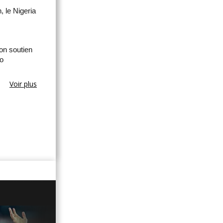
 le Nigeria
son soutien
no
Voir plus