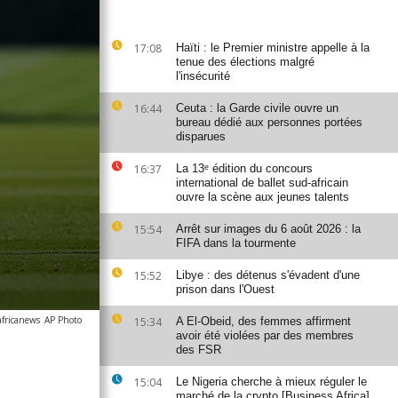
17:08
Haïti : le Premier ministre appelle à la
tenue des élections malgré
l'insécurité
16:44
Ceuta : la Garde civile ouvre un
bureau dédié aux personnes portées
disparues
16:37
La 13ᵉ édition du concours
international de ballet sud-africain
ouvre la scène aux jeunes talents
15:54
Arrêt sur images du 6 août 2026 : la
FIFA dans la tourmente
15:52
Libye : des détenus s'évadent d'une
prison dans l'Ouest
africanews
AP Photo
15:34
A El-Obeid, des femmes affirment
avoir été violées par des membres
des FSR
15:04
Le Nigeria cherche à mieux réguler le
marché de la crypto [Business Africa]