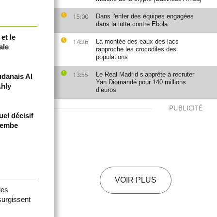
15:00
Dans l'enfer des équipes engagées
dans la lutte contre Ebola
et le
14:26
La montée des eaux des lacs
ale
rapproche les crocodiles des
populations
13:55
Le Real Madrid s’apprête à recruter
udanais Al
Yan Diomandé pour 140 millions
Ahly
d’euros
PUBLICITÉ
el décisif
azembe
VOIR PLUS
les
surgissent