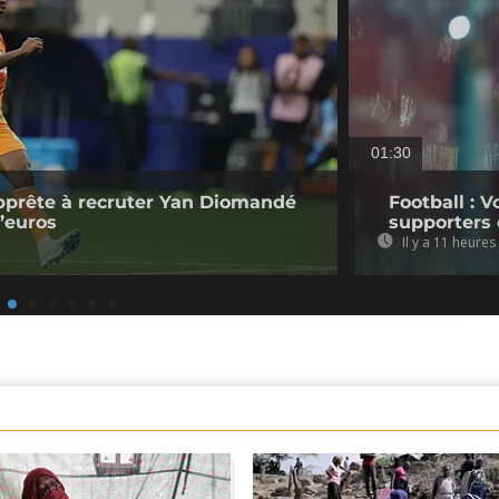
01:30
pprête à recruter Yan Diomandé
Football : V
d’euros
supporters 
Il y a 11 heures