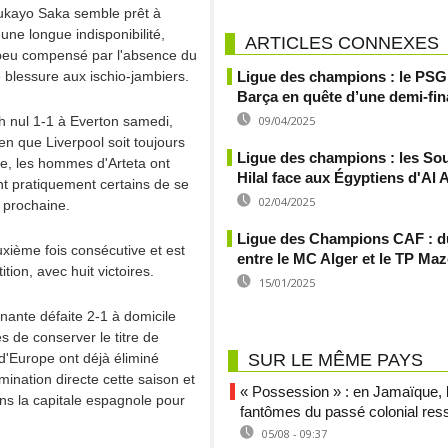
Bukayo Saka semble prêt à
une longue indisponibilité,
ARTICLES CONNEXES
 peu compensé par l'absence du
e blessure aux ischio-jambiers.
Ligue des champions : le PSG 
Barça en quête d’une demi-fin
 nul 1-1 à Everton samedi,
09/04/2025
ien que Liverpool soit toujours
Ligue des champions : les So
ue, les hommes d'Arteta ont
Hilal face aux Égyptiens d'Al 
nt pratiquement certains de se
02/04/2025
n prochaine.
Ligue des Champions CAF : du
uxième fois consécutive et est
entre le MC Alger et le TP M
ion, avec huit victoires.
15/01/2025
nante défaite 2-1 à domicile
s de conserver le titre de
'Europe ont déjà éliminé
SUR LE MÊME PAYS
mination directe cette saison et
« Possession » : en Jamaïque, 
ns la capitale espagnole pour
fantômes du passé colonial res
05/08 - 09:37