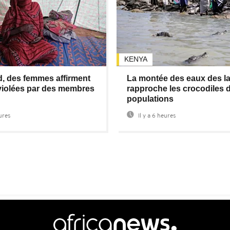
KENYA
d, des femmes affirment
La montée des eaux des l
 violées par des membres
rapproche les crocodiles 
populations
eures
Il y a 6 heures