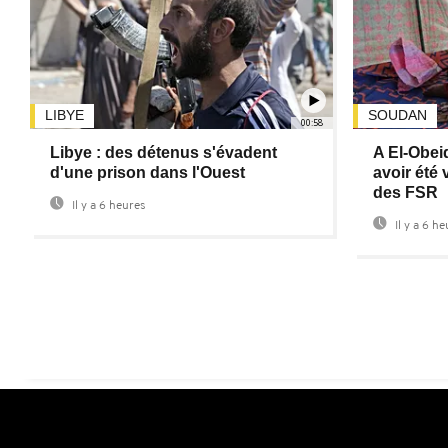
LIBYE
SOUDAN
00:58
Libye : des détenus s'évadent
A El-Obei
d'une prison dans l'Ouest
avoir été
des FSR
Il y a 6 heures
Il y a 6 h