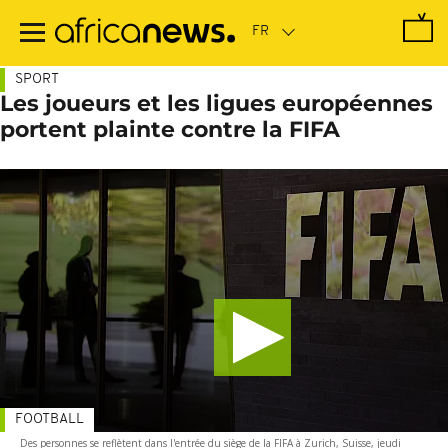
Passer
au
contenu
principal
SPORT
Les joueurs et les ligues européennes
portent plainte contre la FIFA
FOOTBALL
Des personnes se reflètent dans l'entrée du siège de la FIFA à Zurich, Suisse, jeudi