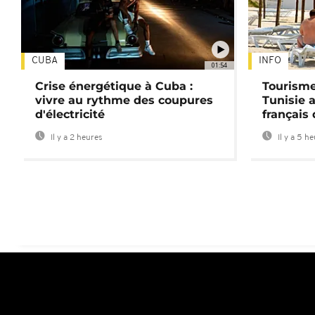
CUBA
INFO
01:54
Crise énergétique à Cuba :
Tourisme
vivre au rythme des coupures
Tunisie 
d'électricité
français
Il y a 2 heures
Il y a 5 h