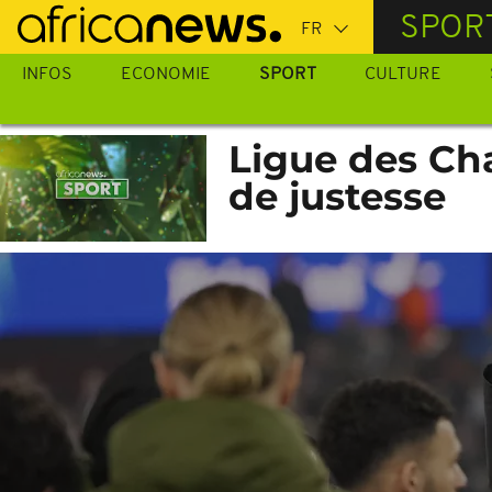
Passer
SPOR
au
contenu
INFOS
ECONOMIE
SPORT
CULTURE
principal
Ligue des Ch
de justesse