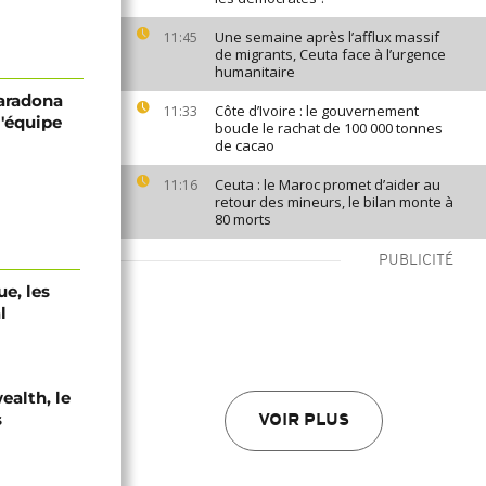
Une semaine après l’afflux massif
11:45
de migrants, Ceuta face à l’urgence
humanitaire
Maradona
Côte d’Ivoire : le gouvernement
11:33
l'équipe
boucle le rachat de 100 000 tonnes
de cacao
Ceuta : le Maroc promet d’aider au
11:16
retour des mineurs, le bilan monte à
80 morts
PUBLICITÉ
e, les
l
alth, le
s
VOIR PLUS