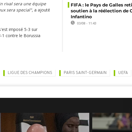
in rival sera une équipe
FIFA : le Pays de Galles ret
ux sera special"
, a ajouté
soutien à la réélection de 
Infantino
03/08 - 11:43
s'est imposé 5-3 sur
-1 contre le Borussia
LIGUE DES CHAMPIONS
PARIS SAINT-GERMAIN
UEFA