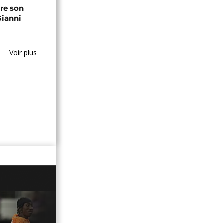
ire son
Gianni
Voir plus