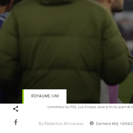
ROYAUME-UNI
Volume
L'entraîneur du PSG, Luis Enrique, salue la fin du quart de f
90%
Dernière MAJ:
16/04/2
By Rédaction Africanews