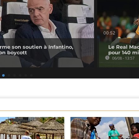
00:52
irme son soutien à Infantino,
Le Real Mad
on boycott
pour 140 mi
06/08 - 13:57