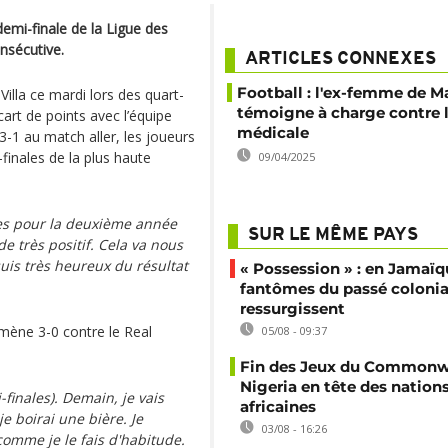
demi-finale de la Ligue des
nsécutive.
ARTICLES CONNEXES
Football : l'ex-femme de 
Villa ce mardi lors des quart-
témoigne à charge contre 
écart de points avec l’équipe
médicale
 3-1 au match aller, les joueurs
inales de la plus haute
09/04/2025
ales pour la deuxième année
SUR LE MÊME PAYS
e très positif. Cela va nous
uis très heureux du résultat
« Possession » : en Jamaïqu
fantômes du passé colonia
ressurgissent
 mène 3-0 contre le Real
05/08 - 09:37
Fin des Jeux du Commonwe
Nigeria en tête des nation
-finales). Demain, je vais
africaines
je boirai une bière. Je
03/08 - 16:26
omme je le fais d'habitude.