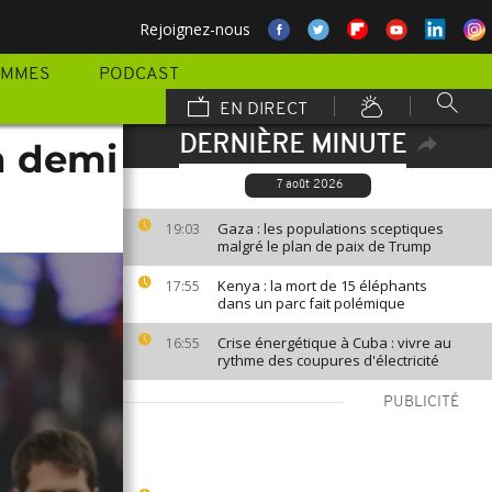
Rejoignez-nous
AMMES
PODCAST
EN DIRECT
DERNIÈRE MINUTE
n demi
7 août 2026
Gaza : les populations sceptiques
19:03
malgré le plan de paix de Trump
Kenya : la mort de 15 éléphants
17:55
dans un parc fait polémique
Crise énergétique à Cuba : vivre au
16:55
rythme des coupures d'électricité
PUBLICITÉ