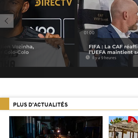
01:00
dien Vozinha,
FIFA : La CAF réaff
r Colo-Colo
l’UEFA maintient s
Il y a 9 heures
PLUS D'ACTUALITÉS