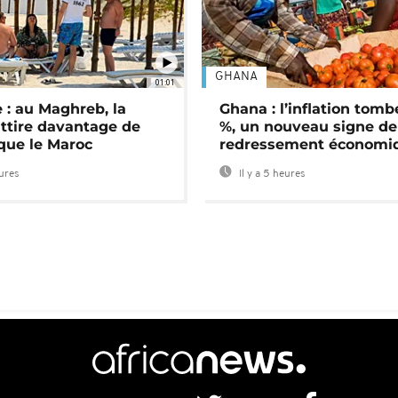
GHANA
01:01
 : au Maghreb, la
Ghana : l’inflation tomb
attire davantage de
%, un nouveau signe de
 que le Maroc
redressement économi
eures
Il y a 5 heures