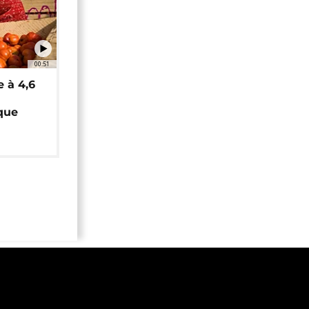
00:51
e à 4,6
que