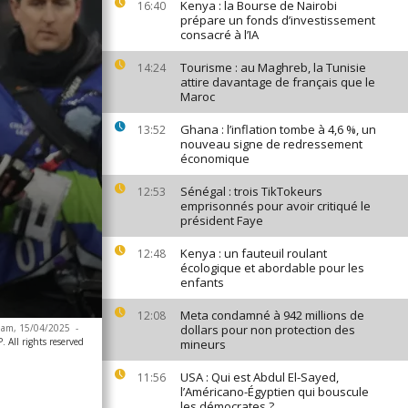
Kenya : la Bourse de Nairobi
16:40
prépare un fonds d’investissement
consacré à l’IA
Tourisme : au Maghreb, la Tunisie
14:24
attire davantage de français que le
Maroc
Ghana : l’inflation tombe à 4,6 %, un
13:52
nouveau signe de redressement
économique
Sénégal : trois TikTokeurs
12:53
emprisonnés pour avoir critiqué le
président Faye
Kenya : un fauteuil roulant
12:48
écologique et abordable pour les
enfants
Meta condamné à 942 millions de
12:08
ngham, 15/04/2025
-
dollars pour non protection des
 All rights reserved
mineurs
USA : Qui est Abdul El-Sayed,
11:56
l’Américano-Égyptien qui bouscule
les démocrates ?