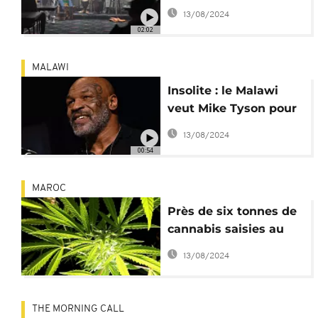
société sur le
13/08/2024
cannabis
02:02
MALAWI
Insolite : le Malawi
veut Mike Tyson pour
promouvoir son
13/08/2024
cannabis
00:54
MAROC
Près de six tonnes de
cannabis saisies au
Sahara occidental
13/08/2024
THE MORNING CALL