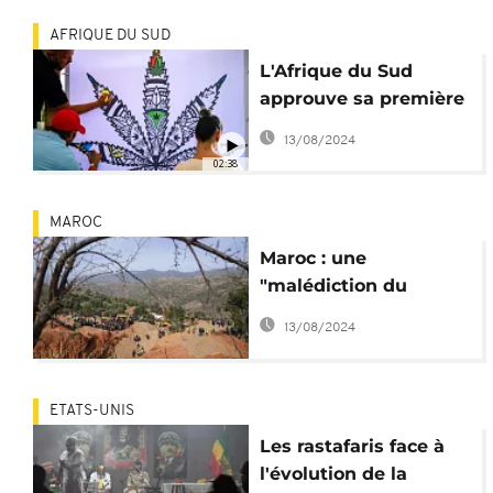
AFRIQUE DU SUD
L'Afrique du Sud
approuve sa première
pharmacie légale de
13/08/2024
cannabis
02:38
MAROC
Maroc : une
"malédiction du
cannabis" autour de la
13/08/2024
mort du petit Rayan ?
ETATS-UNIS
Les rastafaris face à
l'évolution de la