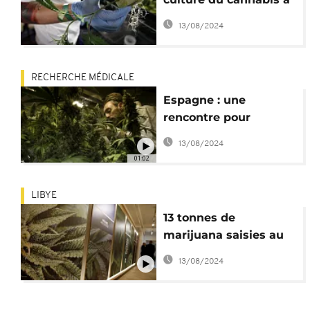
des fins médicales
13/08/2024
RECHERCHE MÉDICALE
Espagne : une
rencontre pour
célébrer les vertus du
13/08/2024
cannabis
01:02
LIBYE
13 tonnes de
marijuana saisies au
large des côtes
13/08/2024
libyennes