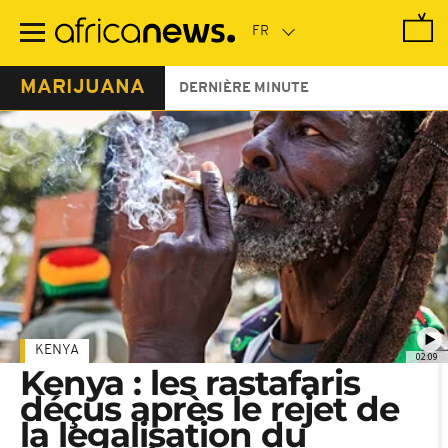
Passer
au
contenu
principal
MARIJUANA
DERNIÈRE MINUTE
KENYA
02:09
Kenya : les rastafaris
déçus après le rejet de
la legalisation du