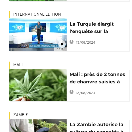
INTERNATIONAL EDITION
La Turquie élargit
l'enquête sur la
disparition de Jamal
13/08/2024
Khashoggi
12:06
[International Edition]
MALI
Mali : près de 2 tonnes
de chanvre saisies à
Bamako
13/08/2024
ZAMBIE
La Zambie autorise la
culture du cannabis à