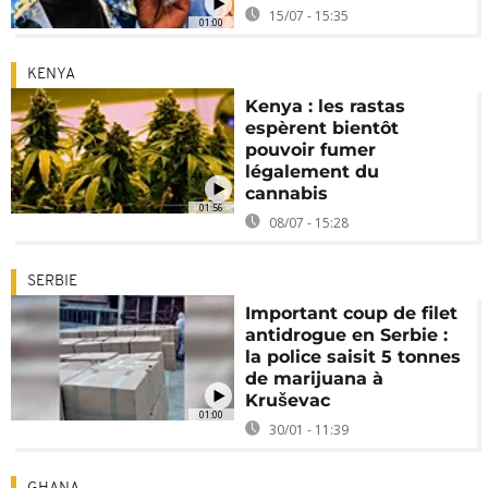
15/07 - 15:35
01:00
KENYA
Kenya : les rastas
espèrent bientôt
pouvoir fumer
légalement du
cannabis
01:56
08/07 - 15:28
SERBIE
Important coup de filet
antidrogue en Serbie :
la police saisit 5 tonnes
de marijuana à
Kruševac
01:00
30/01 - 11:39