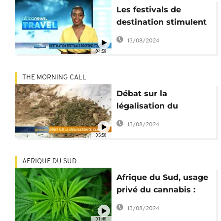
Les festivals de
destination stimulent
le tourisme
13/08/2024
04:59
THE MORNING CALL
Débat sur la
légalisation du
cannabis en Afrique
13/08/2024
[The Morning Call]
05:50
AFRIQUE DU SUD
Afrique du Sud, usage
privé du cannabis :
des malades aux
13/08/2024
anges
01:40