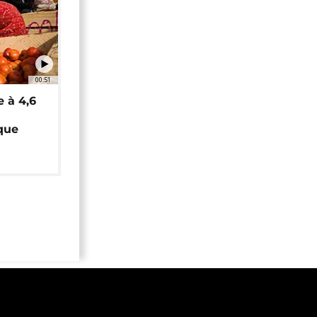
00:51
e à 4,6
que