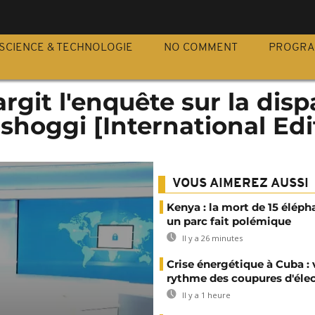
S
SCIENCE & TECHNOLOGIE
NO COMMENT
PROGR
rgit l'enquête sur la disp
hoggi [International Edi
VOUS AIMEREZ AUSSI
Kenya : la mort de 15 éléph
un parc fait polémique
Il y a 26 minutes
Crise énergétique à Cuba : 
rythme des coupures d'élec
Il y a 1 heure