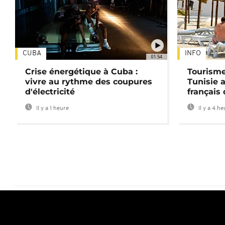
CUBA
INFO
01:54
Crise énergétique à Cuba :
Tourisme
vivre au rythme des coupures
Tunisie 
d'électricité
français
Il y a 1 heure
Il y a 4 h