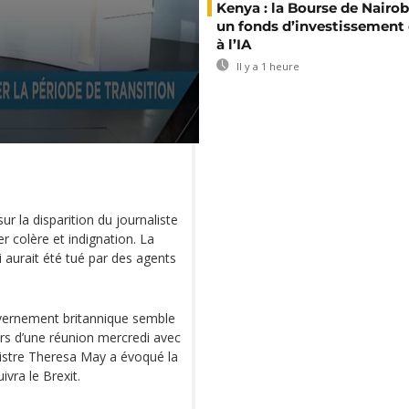
Kenya : la Bourse de Nairob
un fonds d’investissement
à l’IA
Il y a 1 heure
ur la disparition du journaliste
r colère et indignation. La
i aurait été tué par des agents
uvernement britannique semble
rs d’une réunion mercredi avec
inistre Theresa May a évoqué la
ivra le Brexit.