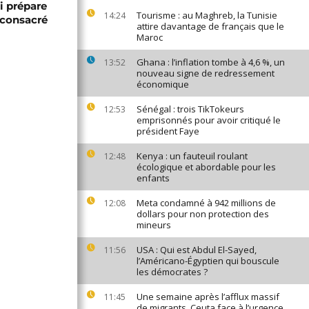
i prépare
Tourisme : au Maghreb, la Tunisie
14:24
 consacré
attire davantage de français que le
Maroc
Ghana : l’inflation tombe à 4,6 %, un
13:52
nouveau signe de redressement
économique
Sénégal : trois TikTokeurs
12:53
emprisonnés pour avoir critiqué le
président Faye
Kenya : un fauteuil roulant
12:48
écologique et abordable pour les
enfants
Meta condamné à 942 millions de
12:08
dollars pour non protection des
mineurs
USA : Qui est Abdul El-Sayed,
11:56
l’Américano-Égyptien qui bouscule
les démocrates ?
Une semaine après l’afflux massif
11:45
de migrants, Ceuta face à l’urgence