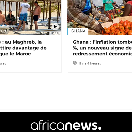
GHANA
01:01
 : au Maghreb, la
Ghana : l’inflation tomb
attire davantage de
%, un nouveau signe de
 que le Maroc
redressement économi
eures
Il y a 4 heures