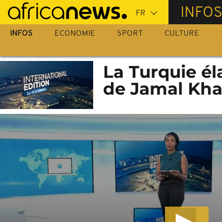
Passer
INFO
au
contenu
INFOS
ECONOMIE
SPORT
CULTURE
principal
La Turquie éla
de Jamal Khas