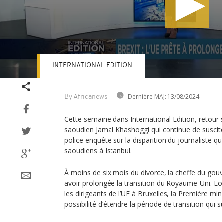
INTERNATIONAL EDITION
Volume
90%
Dernière MAJ:
13/08/2024
By Africanews
Cette semaine dans International Edition, retour s
saoudien Jamal Khashoggi qui continue de suscite
police enquête sur la disparition du journaliste qu
saoudiens à Istanbul.
À moins de six mois du divorce, la cheffe du go
avoir prolongée la transition du Royaume-Uni. Lo
les dirigeants de l’UE à Bruxelles, la Première m
possibilité d‘étendre la période de transition qui su