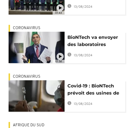
leurs propres vaccins
13/08/2024
à ARNm
01:43
CORONAVIRUS
BioNTech va envoyer
des laboratoires
mobiles de vaccins en
13/08/2024
Afrique
01:54
CORONAVIRUS
Covid-19 : BioNTech
prévoit des usines de
vaccins modulaires en
13/08/2024
Afrique
AFRIQUE DU SUD