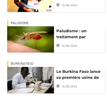
pour surveiller son
13/08/2024
foetus
02:00
PALUDISME
Paludisme : un
traitement par
anticorps testé
13/08/2024
comme nouvel outil
BURKINA FASO
Le Burkina Faso lance
sa première usine de
production
13/08/2024
pharmaceutique