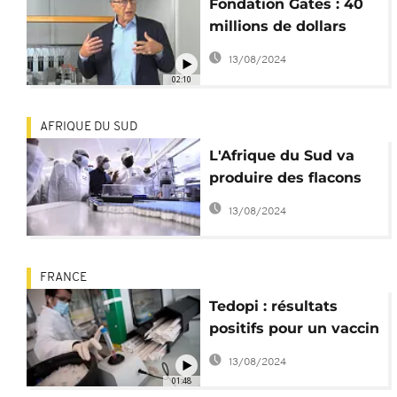
Fondation Gates : 40
millions de dollars
pour développer des
13/08/2024
vaccins en Afrique
02:10
AFRIQUE DU SUD
L'Afrique du Sud va
produire des flacons
d'insuline pour
13/08/2024
diabétiques
FRANCE
Tedopi : résultats
positifs pour un vaccin
contre le cancer du
13/08/2024
poumon
01:48