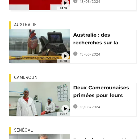
13/08/2024
& Johnson
01:59
AUSTRALIE
Australie : des
recherches sur la
santé cardiaque des
13/08/2024
Afro-descendants
02:10
CAMEROUN
Deux Camerounaises
primées pour leurs
recherches sur les
13/08/2024
plantes médicinales
02:17
SÉNÉGAL