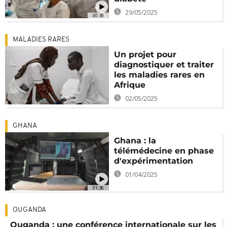
29/05/2025
00:39
MALADIES RARES
Un projet pour
diagnostiquer et traiter
les maladies rares en
Afrique
02/05/2025
GHANA
Ghana : la
télémédecine en phase
d'expérimentation
01/04/2025
01:36
OUGANDA
Ouganda : une conférence internationale sur les