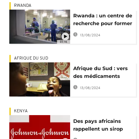
RWANDA
Rwanda : un centre de
recherche pour former
à la chirurgie mini-
13/08/2024
invasive
01:18
AFRIQUE DU SUD
Afrique du Sud : vers
des médicaments
génériques contre la
13/08/2024
tuberculose
KENYA
Des pays africains
rappellent un sirop
antitussif de Johnson