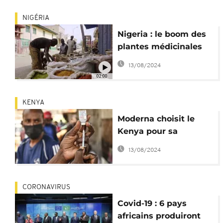
NIGÉRIA
Nigeria : le boom des
plantes médicinales
face aux prix des
13/08/2024
médicaments
02:00
KENYA
Moderna choisit le
Kenya pour sa
première usine
13/08/2024
africaine de vaccins
CORONAVIRUS
Covid-19 : 6 pays
africains produiront