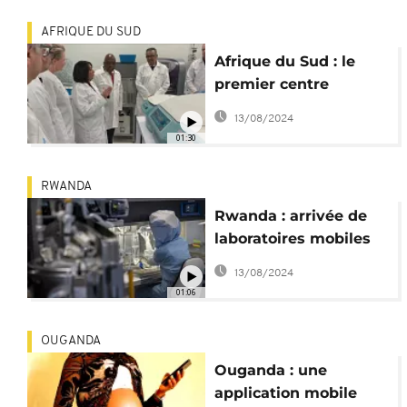
AFRIQUE DU SUD
Afrique du Sud : le
premier centre
africain de vaccins à
13/08/2024
ARNm inauguré
01:30
RWANDA
Rwanda : arrivée de
laboratoires mobiles
de vaccins à ARN
13/08/2024
messager
01:06
OUGANDA
Ouganda : une
application mobile