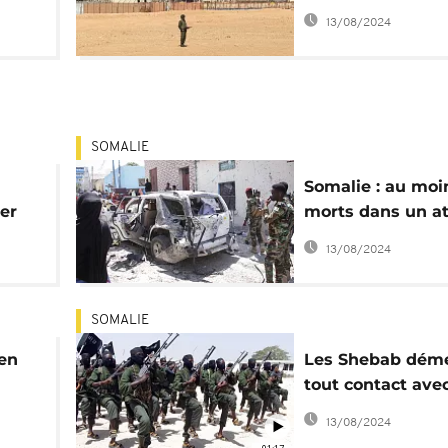
accrochage
13/08/2024
SOMALIE
Somalie : au moi
er
morts dans un at
-
revendiqué par l
13/08/2024
shebabs
SOMALIE
ien
Les Shebab dém
tout contact avec
bab"
gouvernement
13/08/2024
somalien