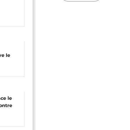
s rues
e le
ldats
nce le
ontre
Ag