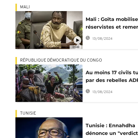
MALI
Mali : Goïta mobilise
réservistes et remer
la Russie
13/08/2024
01:49
RÉPUBLIQUE DÉMOCRATIQUE DU CONGO
Au moins 17 civils t
par des rebelles AD
dans l'est de la RDC
13/08/2024
TUNISIE
Tunisie : Ennahdha
dénonce un "verdict