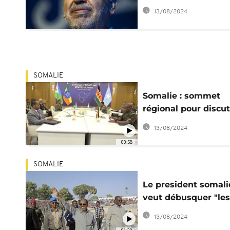
politique" contre
13/08/2024
Ghannouchi
SOMALIE
Somalie : sommet
régional pour discut
de la lutte contre Al
13/08/2024
Shabaab
00:58
SOMALIE
Le president somal
veut débusquer "les
punaises de lit she
13/08/2024