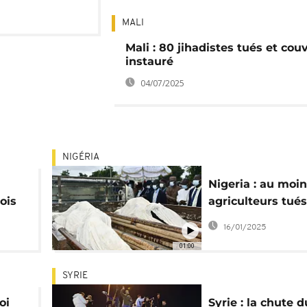
MALI
Mali : 80 jihadistes tués et cou
instauré
04/07/2025
NIGÉRIA
Nigeria : au moi
ois
agriculteurs tué
une attaque de 
16/01/2025
Haram
01:00
SYRIE
oi
Syrie : la chute d