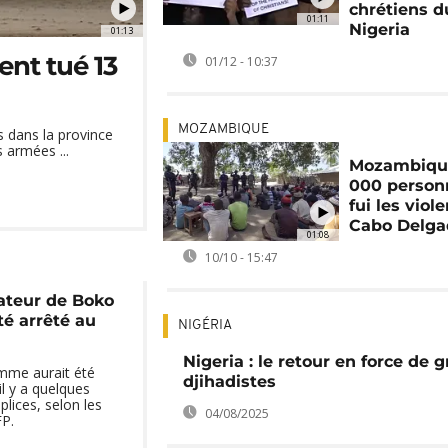
chrétiens d
01:11
Nigeria
01:13
ent tué 13
01/12 - 10:37
MOZAMBIQUE
 dans la province
 armées ...
Mozambique
000 person
fui les viol
Cabo Delga
01:08
10/10 - 15:47
dateur de Boko
té arrêté au
NIGÉRIA
Nigeria : le retour en force de 
mme aurait été
djihadistes
il y a quelques
lices, selon les
04/08/2025
FP.