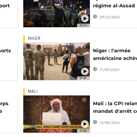
port
régime al-Assad
célébrée dans le
09/12/2024
de Damas
01:21
NIGER
morts
Niger : l'armée
américaine achèv
es
retrait de ses so
17/09/2024
01:09
MALI
orps
Mali : la CPI rela
e
mandat d'arrêt c
rte
l'islamiste Iyad 
13/08/2024
Ghaly
01:06