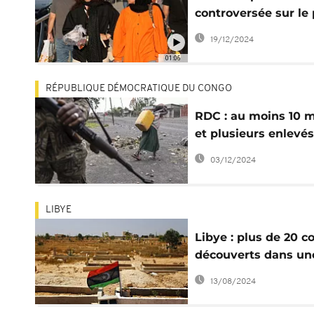
controversée sur le 
obligatoire du voile
19/12/2024
01:06
RÉPUBLIQUE DÉMOCRATIQUE DU CONGO
RDC : au moins 10 
et plusieurs enlevés
dans une attaque d
03/12/2024
ADF
LIBYE
Libye : plus de 20 c
découverts dans un
fosse commune à Sy
13/08/2024