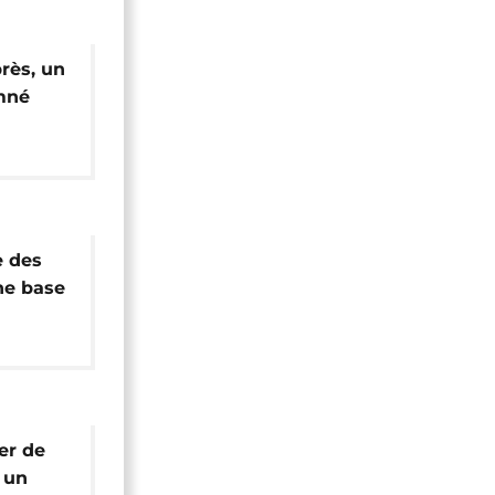
rès, un
mné
n
e des
ne base
ine
ier de
 un