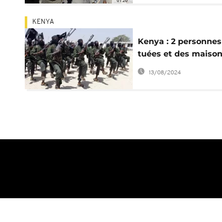
01:20
KENYA
Kenya : 2 personnes
tuées et des maiso
incendiées par des
13/08/2024
shebabs
A propos d'Africanews
Termes et Conditio