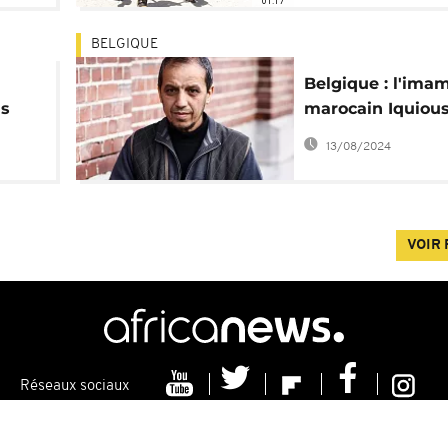
01:17
BELGIQUE
Belgique : l'ima
ns
marocain Iquiou
indésirable "sur l
13/08/2024
européen"
VOIR 
Réseaux sociaux
ns
Contacts
Politique de Cookie
Distribution
Publicit