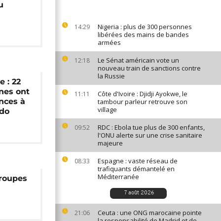
u
Nigeria : plus de 300 personnes
14:29
libérées des mains de bandes
armées
Le Sénat américain vote un
12:18
nouveau train de sanctions contre
la Russie
 : 22
nes ont
Côte d'Ivoire : Djidji Ayokwe, le
11:11
ences à
tambour parleur retrouve son
village
do
RDC : Ebola tue plus de 300 enfants,
09:52
l'ONU alerte sur une crise sanitaire
majeure
Espagne : vaste réseau de
08:33
trafiquants démantelé en
Méditerranée
groupes
7 août 2026
Ceuta : une ONG marocaine pointe
21:06
la responsabilité de Madrid et de