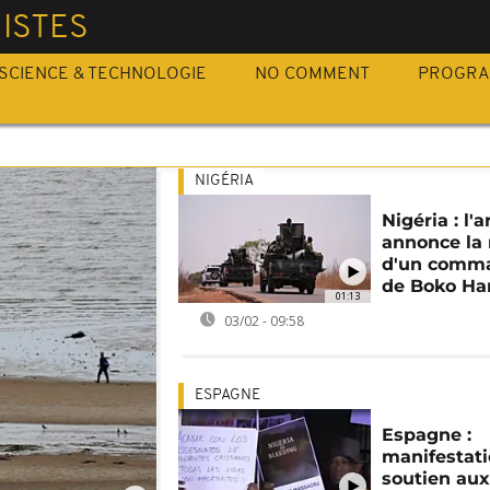
ISTES
SCIENCE & TECHNOLOGIE
NO COMMENT
PROGR
NIGÉRIA
Nigéria : l'
annonce la
d'un comm
de Boko H
01:13
03/02 - 09:58
ESPAGNE
Espagne :
manifestat
soutien au