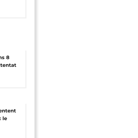
ns 8
tentat
es
entent
 le