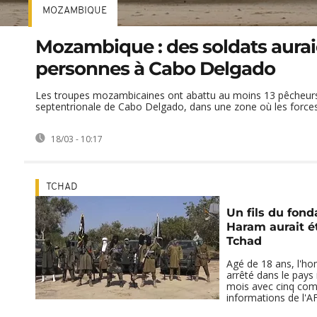
MOZAMBIQUE
Mozambique : des soldats aurai
personnes à Cabo Delgado
Les troupes mozambicaines ont abattu au moins 13 pêcheurs
septentrionale de Cabo Delgado, dans une zone où les forces
18/03 - 10:17
TCHAD
Un fils du fon
Haram aurait é
Tchad
Agé de 18 ans, l'ho
arrêté dans le pays 
mois avec cinq comp
informations de l'A