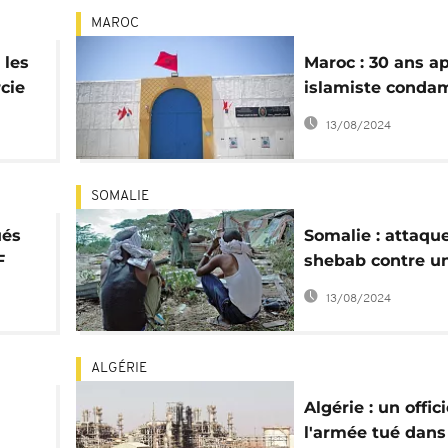
MAROC
 les
Maroc : 30 ans ap
cie
islamiste conda
pour la mort d'u
13/08/2024
étudiant
SOMALIE
ués
Somalie : attaqu
F
shebab contre u
de l'Union africa
13/08/2024
ALGÉRIE
Algérie : un offic
l'armée tué dans