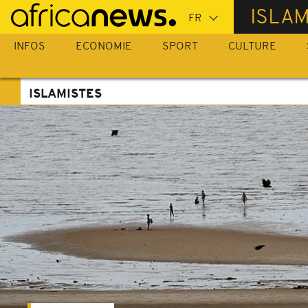
Passer
ISLAM
au
contenu
INFOS
ECONOMIE
SPORT
CULTURE
principal
ISLAMISTES