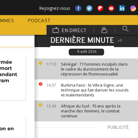
Rejoignez-nous
AMMES
PODCAST
EN DIRECT
DERNIÈRE MINUTE
8 août 2026
armée
Sénégal : 71 hommes inculpés dans
17:10
 mort
le cadre du durcissement de la
répression de l’homosexualité
andant
aram
Burkina Faso : le Vibra-Signe, une
16:37
technique qui fait danser les sourds
et malentendants
Afrique du Sud : 70 ans après la
15:43
marche des femmes, le combat
continue
PUBLICITÉ
ion en
x