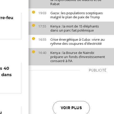
Rabat
Gaza : les populations sceptiques
19:03
malgré le plan de paix de Trump
vre-feu
Kenya : la mort de 15 éléphants
17:55
dans un parc fait polémique
Crise énergétique à Cuba : vivre au
16:55
rythme des coupures d'électricité
Kenya : la Bourse de Nairobi
16:40
prépare un fonds d’investissement
consacré à l’IA
ns 40
PUBLICITÉ
s dans
Boko
VOIR PLUS
u