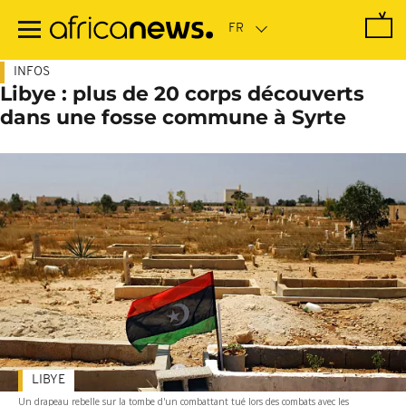
Passer
au
contenu
principal
INFOS
Libye : plus de 20 corps découverts
dans une fosse commune à Syrte
LIBYE
Un drapeau rebelle sur la tombe d'un combattant tué lors des combats avec les