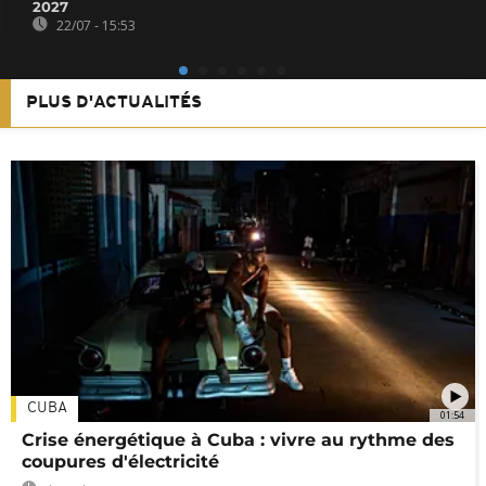
2027
22/07 - 15:53
PLUS D'ACTUALITÉS
CUBA
01:54
Crise énergétique à Cuba : vivre au rythme des
coupures d'électricité